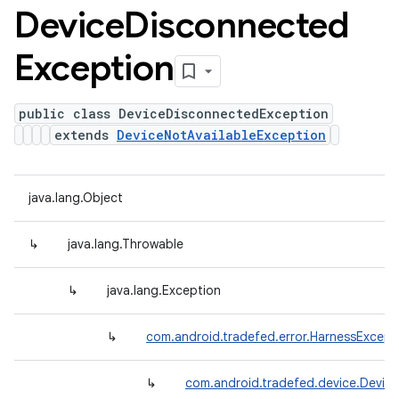
Device
Disconnected
Exception
public class DeviceDisconnectedException
extends
DeviceNotAvailableException
java.lang.Object
↳
java.lang.Throwable
↳
java.lang.Exception
↳
com.android.tradefed.error.HarnessExcept
↳
com.android.tradefed.device.Device