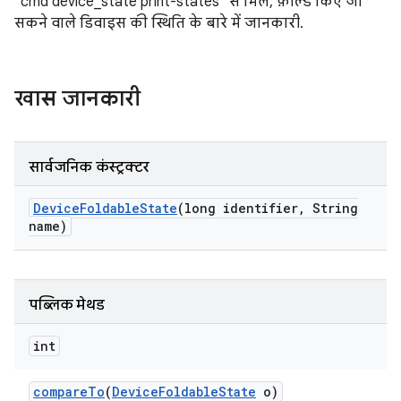
"cmd device_state print-states" से मिले, फ़ोल्ड किए जा
सकने वाले डिवाइस की स्थिति के बारे में जानकारी.
खास जानकारी
सार्वजनिक कंस्ट्रक्टर
Device
Foldable
State
(long identifier
,
String
name)
पब्लिक मेथड
int
compare
To
(
Device
Foldable
State
o)