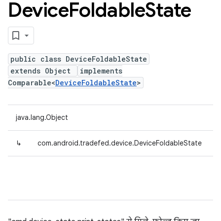
Device
Foldable
State
public class DeviceFoldableState
extends Object
implements
Comparable<
DeviceFoldableState
>
java.lang.Object
↳
com.android.tradefed.device.DeviceFoldableState