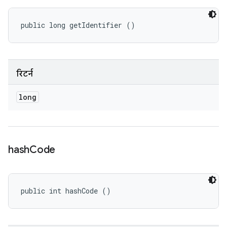
public long getIdentifier ()
रिटर्न
long
hash
Code
public int hashCode ()