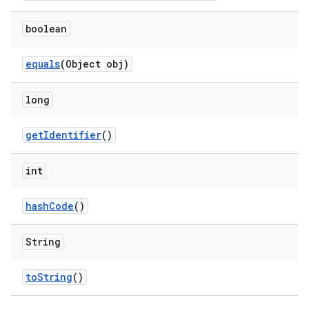
boolean
equals
(Object obj)
long
get
Identifier
()
int
hash
Code
()
String
to
String
()