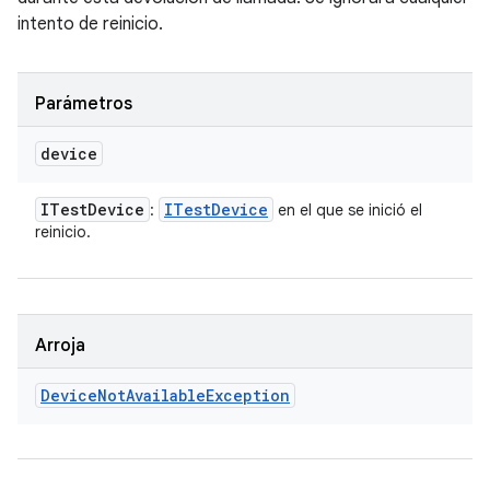
intento de reinicio.
Parámetros
device
ITest
Device
ITest
Device
:
en el que se inició el
reinicio.
Arroja
Device
Not
Available
Exception