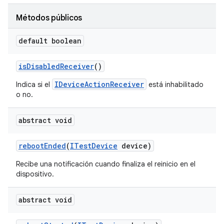
Métodos públicos
default boolean
is
Disabled
Receiver
()
IDeviceActionReceiver
Indica si el
está inhabilitado
o no.
abstract void
reboot
Ended
(
ITest
Device
device)
Recibe una notificación cuando finaliza el reinicio en el
dispositivo.
abstract void