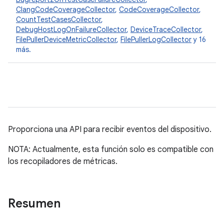
ClangCodeCoverageCollector
,
CodeCoverageCollector
,
CountTestCasesCollector
,
DebugHostLogOnFailureCollector
,
DeviceTraceCollector
,
FilePullerDeviceMetricCollector
,
FilePullerLogCollector
y 16
más.
Proporciona una API para recibir eventos del dispositivo.
NOTA: Actualmente, esta función solo es compatible con
los recopiladores de métricas.
Resumen