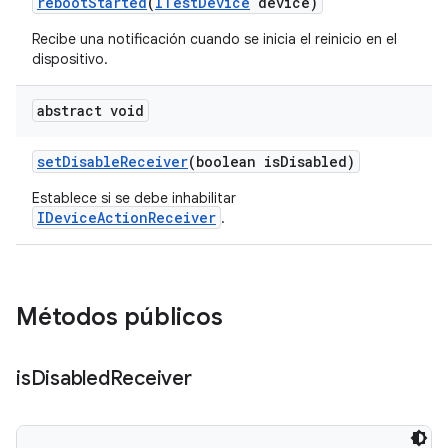
reboot
Started
(
ITest
Device
device)
Recibe una notificación cuando se inicia el reinicio en el
dispositivo.
abstract void
set
Disable
Receiver
(boolean is
Disabled)
Establece si se debe inhabilitar
IDeviceActionReceiver
.
Métodos públicos
is
Disabled
Receiver