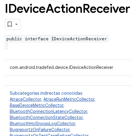
IDevice
Action
Receiver
public interface IDeviceActionReceiver
com.android.tradefed.device.IDeviceActionReceiver
Subcategorías indirectas conocidas
AtraceCollector
,
AtraceRunMetricCollector
,
BaseDeviceMetricCollector
,
BluetoothConnectionLatencyCollector
,
BluetoothConnectionStateCollector
,
BluetoothHciSnoopLogCollector
,
BugreportzOnFailureCollector
,
BugreportzOnTestCaseFailureCollector
,