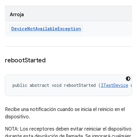
Arroja
Device
Not
Available
Exception
reboot
Started
public abstract void rebootStarted (
ITestDevice
 de
Recibe una notificación cuando se inicia el reinicio en el
dispositivo.
NOTA: Los receptores deben evitar reiniciar el dispositivo
durante esta devolución de llamada. Se ignorará cualquier