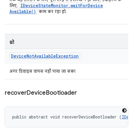
IDevice
State
Monitor
.
wait
For
Device
लिए,
Available(
)
काम कर रहा हो.
थ्रो
Device
Not
Available
Exception
अगर डिवाइस वापस नहीं पाया जा सका
recover
Device
Bootloader
public abstract void recoverDeviceBootloader (
IDev