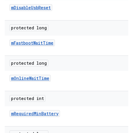
m
Disable
Usb
Reset
protected long
m
Fastboot
Wait
Time
protected long
m
Online
Wait
Time
protected int
m
Required
Min
Battery