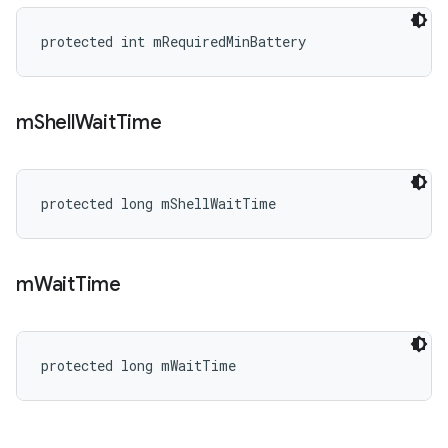
protected int mRequiredMinBattery
m
Shell
Wait
Time
protected long mShellWaitTime
m
Wait
Time
protected long mWaitTime