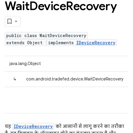
Wait
Device
Recovery
public class WaitDeviceRecovery
extends Object
implements
IDeviceRecovery
java.lang.Object
↳
com.android.tradefed.device.WaitDeviceRecovery
यह
IDeviceRecovery
को आसानी से लागू करने का तरीका