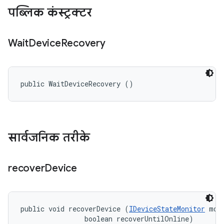
पब्लिक कंस्ट्रक्टर
Wait
Device
Recovery
public WaitDeviceRecovery ()
सार्वजनिक तरीके
recover
Device
public void recoverDevice (
IDeviceStateMonitor
 moni
                boolean recoverUntilOnline)