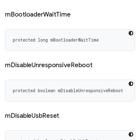
m
Bootloader
Wait
Time
protected long mBootloaderWaitTime
m
Disable
Unresponsive
Reboot
protected boolean mDisableUnresponsiveReboot
m
Disable
Usb
Reset