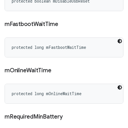
protected boolean mDisableUsbReset
m
Fastboot
Wait
Time
protected long mFastbootWaitTime
m
Online
Wait
Time
protected long mOnlineWaitTime
m
Required
Min
Battery