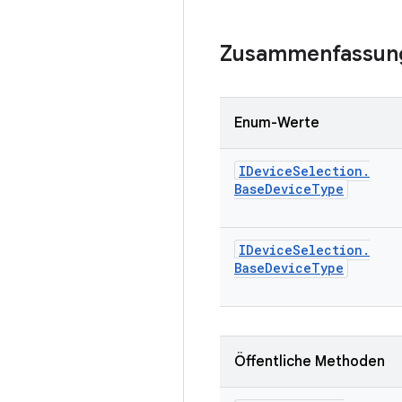
Zusammenfassun
Enum-Werte
IDevice
Selection
.
Base
Device
Type
IDevice
Selection
.
Base
Device
Type
Öffentliche Methoden