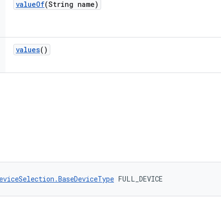
value
Of
(String name)
values
()
eviceSelection.BaseDeviceType
 FULL_DEVICE