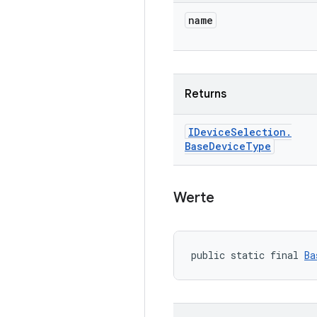
name
Returns
IDevice
Selection
.
Base
Device
Type
Werte
public static final 
Ba