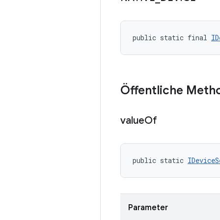
public static final 
ID
Öffentliche Meth
value
Of
public static 
IDeviceS
Parameter