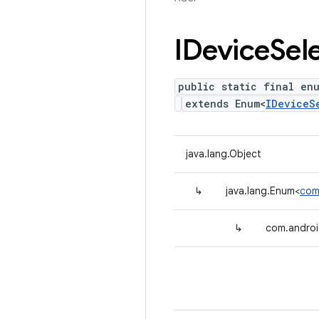
IDevice
Sel
public static final en
extends Enum<
IDeviceS
java.lang.Object
↳
java.lang.Enum<
com
↳
com.androi