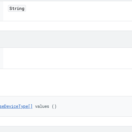
String
seDeviceType[]
 values ()