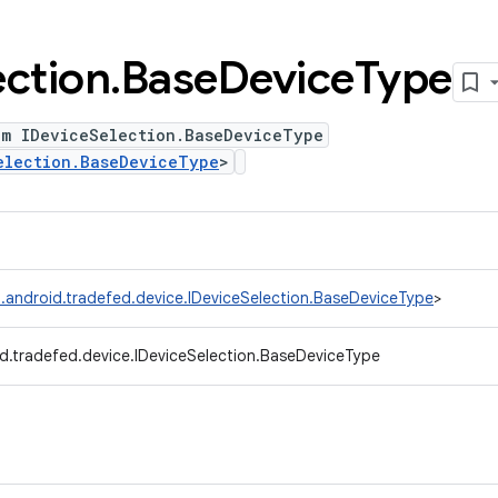
ection
.
Base
Device
Type
um IDeviceSelection.BaseDeviceType
election.BaseDeviceType
>
.android.tradefed.device.IDeviceSelection.BaseDeviceType
>
d.tradefed.device.IDeviceSelection.BaseDeviceType