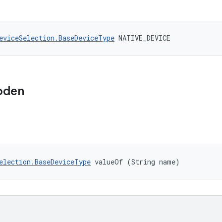
eviceSelection.BaseDeviceType
 NATIVE_DEVICE
oden
election.BaseDeviceType
 valueOf (String name)