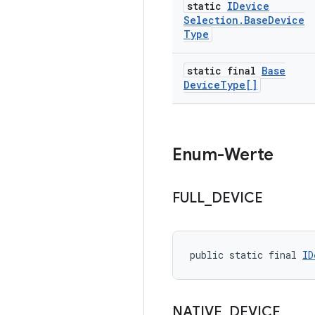
static
IDevice
Selection
.
Base
Device
Type
static final
Base
Device
Type[]
Enum-Werte
FULL
_
DEVICE
public static final 
ID
NATIVE
_
DEVICE