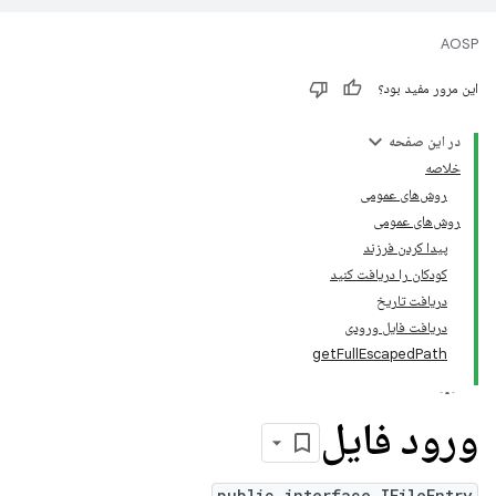
AOSP
این مرور مفید بود؟
در این صفحه
خلاصه
روش‌های عمومی
روش‌های عمومی
پیدا کردن فرزند
کودکان را دریافت کنید
دریافت تاریخ
دریافت فایل ورودی
getFullEscapedPath
ورود فایل
public interface IFileEntry