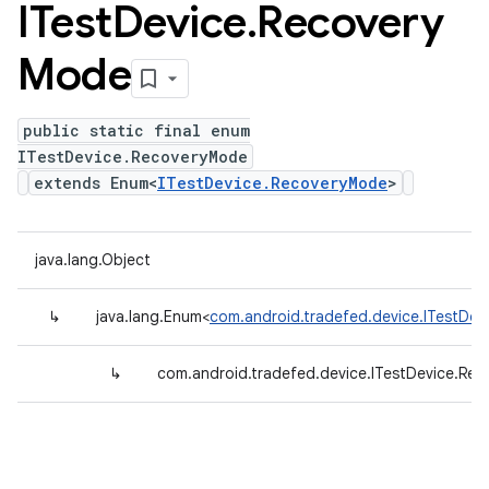
ITest
Device
.
Recovery
Mode
public static final enum
ITestDevice.RecoveryMode
extends Enum<
ITestDevice.RecoveryMode
>
java.lang.Object
↳
java.lang.Enum<
com.android.tradefed.device.ITestDe
↳
com.android.tradefed.device.ITestDevice.Re