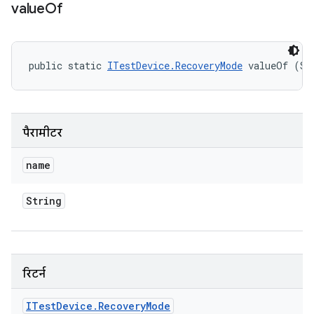
value
Of
public static 
ITestDevice.RecoveryMode
 valueOf (St
पैरामीटर
name
String
रिटर्न
ITest
Device
.
Recovery
Mode