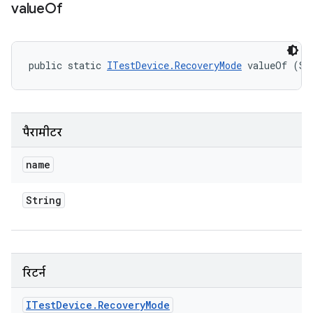
value
Of
public static 
ITestDevice.RecoveryMode
 valueOf (St
पैरामीटर
name
String
रिटर्न
ITest
Device
.
Recovery
Mode