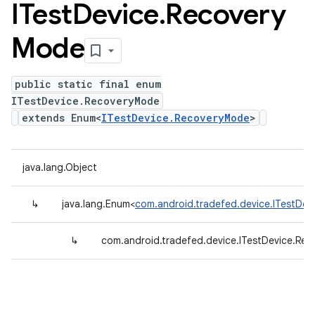
ITest
Device
.
Recovery
Mode
public static final enum
ITestDevice.RecoveryMode
extends Enum<
ITestDevice.RecoveryMode
>
java.lang.Object
↳
java.lang.Enum<
com.android.tradefed.device.ITestDe
↳
com.android.tradefed.device.ITestDevice.Re