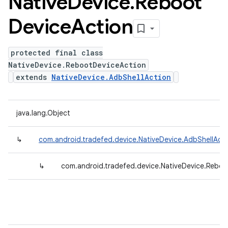
Native
Device
.
Reboot
Device
Action
protected final class
NativeDevice.RebootDeviceAction
extends
NativeDevice.AdbShellAction
java.lang.Object
↳
com.android.tradefed.device.NativeDevice.AdbShellActi
↳
com.android.tradefed.device.NativeDevice.Rebo