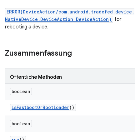
ERROR(DeviceAction/com.android.tradefed.device.
NativeDevice.DeviceAction DeviceAction)
for
rebooting a device.
Zusammenfassung
Öffentliche Methoden
boolean
is
Fastboot
Or
Bootloader
()
boolean
run
()