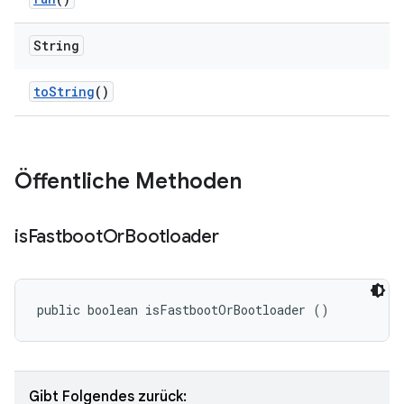
String
to
String
()
Öffentliche Methoden
is
Fastboot
Or
Bootloader
public boolean isFastbootOrBootloader ()
Gibt Folgendes zurück: