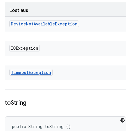
Löst aus
Device
Not
Available
Exception
IOException
Timeout
Exception
to
String
public String toString ()