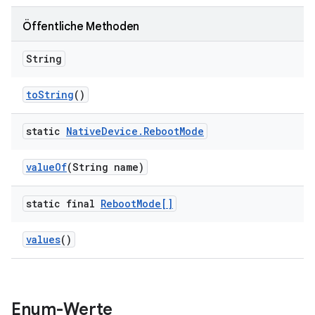
Öffentliche Methoden
String
to
String
()
static
Native
Device
.
Reboot
Mode
value
Of
(String name)
static final
Reboot
Mode[]
values
()
Enum-Werte