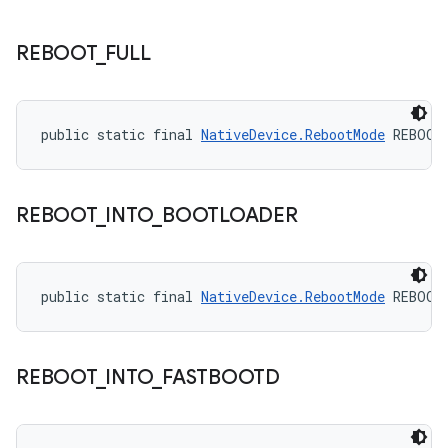
REBOOT
_
FULL
public static final 
NativeDevice.RebootMode
 REBOOT
REBOOT
_
INTO
_
BOOTLOADER
public static final 
NativeDevice.RebootMode
 REBOOT
REBOOT
_
INTO
_
FASTBOOTD