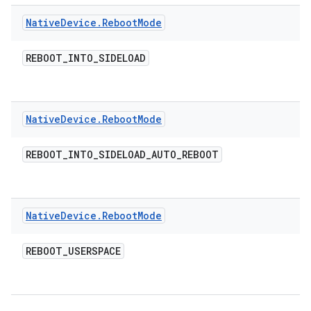
Native
Device
.
Reboot
Mode
REBOOT
_
INTO
_
SIDELOAD
Native
Device
.
Reboot
Mode
REBOOT
_
INTO
_
SIDELOAD
_
AUTO
_
REBOOT
Native
Device
.
Reboot
Mode
REBOOT
_
USERSPACE