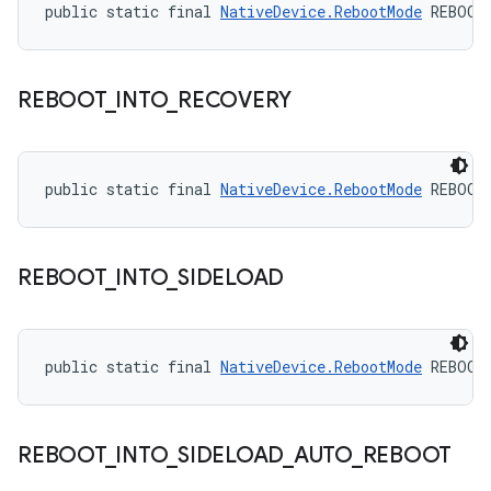
public static final 
NativeDevice.RebootMode
 REBOOT
REBOOT
_
INTO
_
RECOVERY
public static final 
NativeDevice.RebootMode
 REBOOT
REBOOT
_
INTO
_
SIDELOAD
public static final 
NativeDevice.RebootMode
 REBOOT
REBOOT
_
INTO
_
SIDELOAD
_
AUTO
_
REBOOT