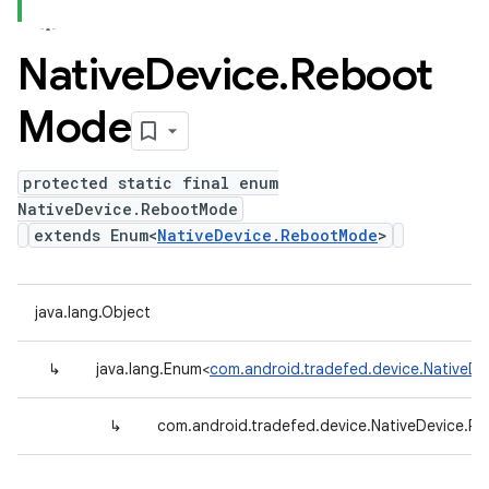
Native
Device
.
Reboot
Mode
protected static final enum
NativeDevice.RebootMode
extends Enum<
NativeDevice.RebootMode
>
java.lang.Object
↳
java.lang.Enum<
com.android.tradefed.device.NativeD
↳
com.android.tradefed.device.NativeDevice.