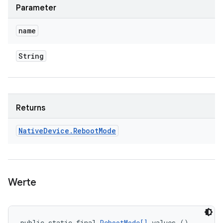
Parameter
name
String
Returns
Native
Device
.
Reboot
Mode
Werte
public static final 
RebootMode[]
 values ()