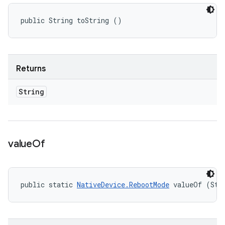
public String toString ()
Returns
String
value
Of
public static 
NativeDevice.RebootMode
 valueOf (Str