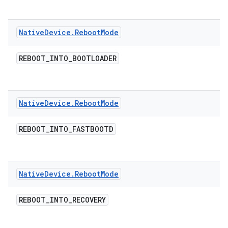
Native
Device
.
Reboot
Mode
REBOOT
_
INTO
_
BOOTLOADER
Native
Device
.
Reboot
Mode
REBOOT
_
INTO
_
FASTBOOTD
Native
Device
.
Reboot
Mode
REBOOT
_
INTO
_
RECOVERY