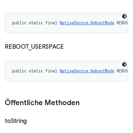
public static final 
NativeDevice.RebootMode
 REBOOT
REBOOT
_
USERSPACE
public static final 
NativeDevice.RebootMode
 REBOOT
Öffentliche Methoden
to
String