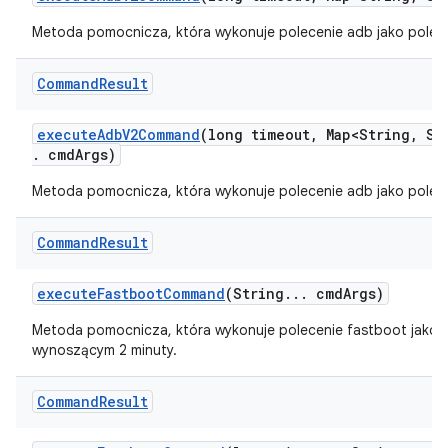
Metoda pomocnicza, która wykonuje polecenie adb jako polec
Command
Result
execute
Adb
V2Command
(long timeout
,
Map<String
,
Str
.
cmd
Args)
Metoda pomocnicza, która wykonuje polecenie adb jako polec
Command
Result
execute
Fastboot
Command
(String
.
.
.
cmd
Args)
Metoda pomocnicza, która wykonuje polecenie fastboot jako 
wynoszącym 2 minuty.
Command
Result