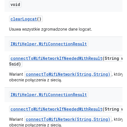
void
clear
Logcat
()
Usuwa wszystkie zgromadzone dane logcat.
IWifi
Helper
.
Wifi
Connection
Result
connect
To
Wifi
Network
If
Needed
With
Result
(String wi
Ssid)
connectToWifiNetwork(String,String)
Wariant
, który 
obecnie połączenia z siecią.
IWifi
Helper
.
Wifi
Connection
Result
connect
To
Wifi
Network
If
Needed
With
Result
(String wi
connectToWifiNetwork(String,String)
Wariant
, który 
obecnie połączenia z siecią.