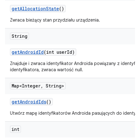
get
Allocation
State
()
Zwraca bieżący stan przydziału urządzenia.
String
get
Android
Id
(int user
Id)
Znajduje i zwraca identyfikator Androida powiązany z identyfika
identyfikatora, zwraca wartość null.
Map<Integer
,
String>
get
Android
Ids
()
Utwórz mapę identyfikatorów Androida pasujących do identyfi
int