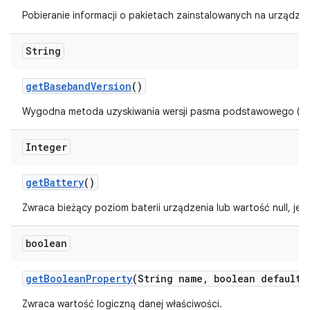
Pobieranie informacji o pakietach zainstalowanych na urządzen
String
get
Baseband
Version
()
Wygodna metoda uzyskiwania wersji pasma podstawowego (rad
Integer
get
Battery
()
Zwraca bieżący poziom baterii urządzenia lub wartość null, jeśl
boolean
get
Boolean
Property
(String name
,
boolean default
V
Zwraca wartość logiczną danej właściwości.