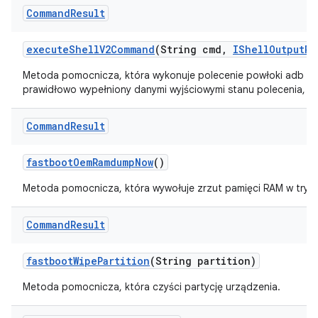
Command
Result
execute
Shell
V2Command
(String cmd
,
IShell
Output
Re
Metoda pomocnicza, która wykonuje polecenie powłoki adb i z
prawidłowo wypełniony danymi wyjściowymi stanu polecenia, std
Command
Result
fastboot
Oem
Ramdump
Now
()
Metoda pomocnicza, która wywołuje zrzut pamięci RAM w trybi
Command
Result
fastboot
Wipe
Partition
(String partition)
Metoda pomocnicza, która czyści partycję urządzenia.