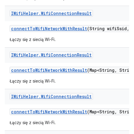
IWifi
Helper
.
Wifi
Connection
Result
connect
To
Wifi
Network
With
Result
(String wifi
Ssid
,
S
Łączy się z siecią Wi-Fi.
IWifi
Helper
.
Wifi
Connection
Result
connect
To
Wifi
Network
With
Result
(Map<String
,
String
Łączy się z siecią Wi-Fi.
IWifi
Helper
.
Wifi
Connection
Result
connect
To
Wifi
Network
With
Result
(Map<String
,
String
Łączy się z siecią Wi-Fi.