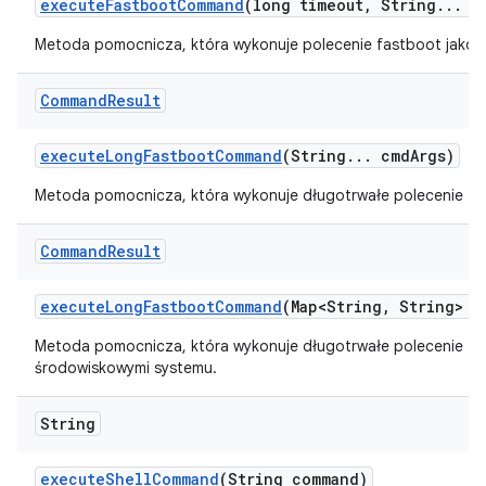
execute
Fastboot
Command
(long timeout
,
String
.
.
.
c
Metoda pomocnicza, która wykonuje polecenie fastboot jako 
Command
Result
execute
Long
Fastboot
Command
(String
.
.
.
cmd
Args)
Metoda pomocnicza, która wykonuje długotrwałe polecenie fa
Command
Result
execute
Long
Fastboot
Command
(Map<String
,
String> e
Metoda pomocnicza, która wykonuje długotrwałe polecenie fa
środowiskowymi systemu.
String
execute
Shell
Command
(String command)