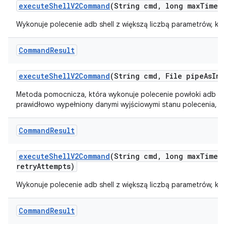
execute
Shell
V2Command
(String cmd
,
long max
Timeo
Wykonuje polecenie adb shell z większą liczbą parametrów, któ
Command
Result
execute
Shell
V2Command
(String cmd
,
File pipe
As
Inp
Metoda pomocnicza, która wykonuje polecenie powłoki adb i z
prawidłowo wypełniony danymi wyjściowymi stanu polecenia, std
Command
Result
execute
Shell
V2Command
(String cmd
,
long max
Timeo
retry
Attempts)
Wykonuje polecenie adb shell z większą liczbą parametrów, któ
Command
Result