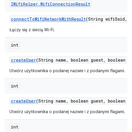
IWifi
Helper
.
Wifi
Connection
Result
connect
To
Wifi
Network
With
Result
(String wifi
Ssid
,
S
Łączy się z siecią Wi-Fi.
int
create
User
(String name
,
boolean guest
,
boolean ep
Utwórz użytkownika o podanej nazwie i z podanymi flagami.
int
create
User
(String name
,
boolean guest
,
boolean e
Utwórz użytkownika o podanej nazwie i z podanymi flagami.
int