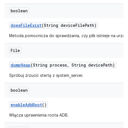
boolean
does
File
Exist
(String device
File
Path)
Metoda pomocnicza do sprawdzania, czy plik istnieje na urząd
File
dump
Heap
(String process
,
String device
Path)
Spróbuj zrzucić stertę z system_server.
boolean
enable
Adb
Root
()
Włącza uprawnienia roota ADB.