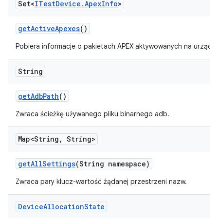
Set<
ITest
Device
.
Apex
Info
>
get
Active
Apexes
()
Pobiera informacje o pakietach APEX aktywowanych na urządze
String
get
Adb
Path
()
Zwraca ścieżkę używanego pliku binarnego adb.
Map<String
,
String>
get
All
Settings
(String namespace)
Zwraca pary klucz-wartość żądanej przestrzeni nazw.
Device
Allocation
State