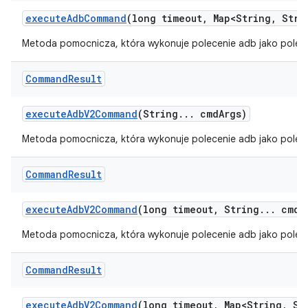
execute
Adb
Command
(long timeout
,
Map<String
,
Strin
Metoda pomocnicza, która wykonuje polecenie adb jako polec
Command
Result
execute
Adb
V2Command
(String
.
.
.
cmd
Args)
Metoda pomocnicza, która wykonuje polecenie adb jako polec
Command
Result
execute
Adb
V2Command
(long timeout
,
String
.
.
.
cmd
A
Metoda pomocnicza, która wykonuje polecenie adb jako polec
Command
Result
execute
Adb
V2Command
(long timeout
,
Map<String
,
Str