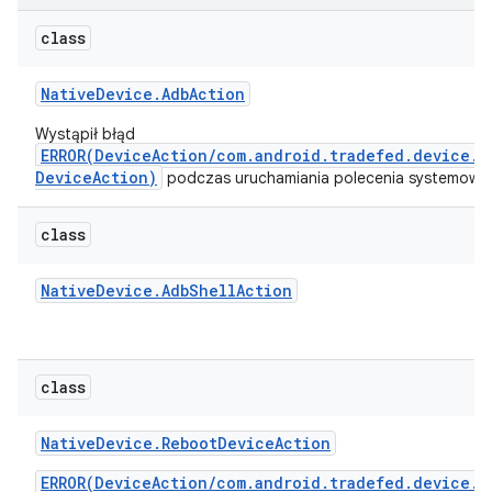
class
Native
Device
.
Adb
Action
Wystąpił błąd
ERROR(DeviceAction/com.android.tradefed.device.N
DeviceAction)
podczas uruchamiania polecenia systemowego
class
Native
Device
.
Adb
Shell
Action
class
Native
Device
.
Reboot
Device
Action
ERROR(DeviceAction/com.android.tradefed.device.N