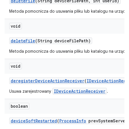
delete
File
(String device
File
Path
,
int user
Id)
Metoda pomocnicza do usuwania pliku lub katalogu na urządze
void
delete
File
(String device
File
Path)
Metoda pomocnicza do usuwania pliku lub katalogu na urządze
void
deregister
Device
Action
Receiver
(
IDevice
Action
Rece
IDeviceActionReceiver
Usuwa zarejestrowany
.
boolean
device
Soft
Restarted
(
Process
Info
prev
System
Server