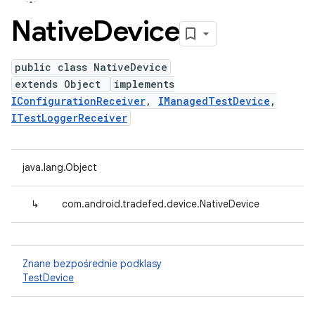
Native
Device
public class NativeDevice
extends Object
implements
IConfigurationReceiver
,
IManagedTestDevice
,
ITestLoggerReceiver
java.lang.Object
↳
com.android.tradefed.device.NativeDevice
Znane bezpośrednie podklasy
TestDevice