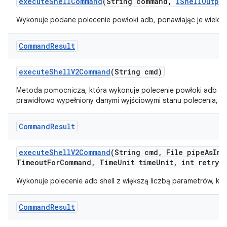
execute
Shell
Command
(String command
,
IShell
Output
Wykonuje podane polecenie powłoki adb, ponawiając je wielokrot
Command
Result
execute
Shell
V2Command
(String cmd)
Metoda pomocnicza, która wykonuje polecenie powłoki adb i z
prawidłowo wypełniony danymi wyjściowymi stanu polecenia, std
Command
Result
execute
Shell
V2Command
(String cmd
,
File pipe
As
Inp
Timeout
For
Command
,
Time
Unit time
Unit
,
int retry
A
Wykonuje polecenie adb shell z większą liczbą parametrów, któ
Command
Result