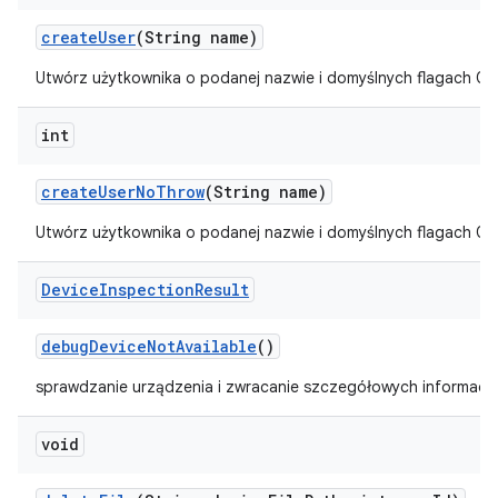
create
User
(String name)
Utwórz użytkownika o podanej nazwie i domyślnych flagach 0.
int
create
User
No
Throw
(String name)
Utwórz użytkownika o podanej nazwie i domyślnych flagach 0.
Device
Inspection
Result
debug
Device
Not
Available
()
sprawdzanie urządzenia i zwracanie szczegółowych informacji,
void