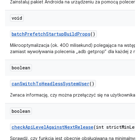
Zainstaluj pakiet Androida na urządzeniu za pomocą polecenia
void
batch
Prefetch
Startup
Build
Props
()
Mikrooptymalizacja (ok. 400 milisekund) polegająca na wstęp
zamiast wywoływania polecenia „adb getprop” dla każdej z nic
boolean
can
Switch
To
Headless
System
User
()
Zwraca informację, czy można przełączyć się na użytkownika S
boolean
check
Api
Level
Against
Next
Release
(int strict
Min
Leve
Sprawdź, czy funkcja jest obecnie obsługiwana na minimalnym