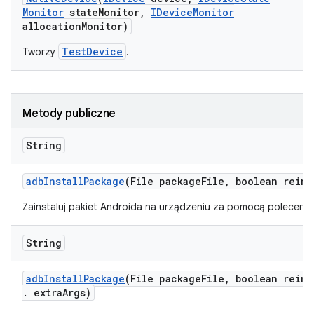
Monitor
state
Monitor
,
IDevice
Monitor
allocation
Monitor)
TestDevice
Tworzy
.
Metody publiczne
String
adb
Install
Package
(File package
File
,
boolean reins
Zainstaluj pakiet Androida na urządzeniu za pomocą polecenia
String
adb
Install
Package
(File package
File
,
boolean reins
.
extra
Args)