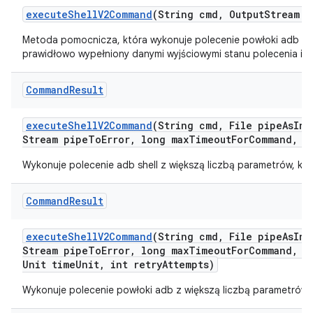
execute
Shell
V2Command
(String cmd
,
Output
Stream p
Metoda pomocnicza, która wykonuje polecenie powłoki adb i z
prawidłowo wypełniony danymi wyjściowymi stanu polecenia i st
Command
Result
execute
Shell
V2Command
(String cmd
,
File pipe
As
Inp
Stream pipe
To
Error
,
long max
Timeout
For
Command
,
Ti
Wykonuje polecenie adb shell z większą liczbą parametrów, któ
Command
Result
execute
Shell
V2Command
(String cmd
,
File pipe
As
Inp
Stream pipe
To
Error
,
long max
Timeout
For
Command
,
lo
Unit time
Unit
,
int retry
Attempts)
Wykonuje polecenie powłoki adb z większą liczbą parametrów, 