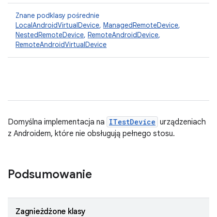
Znane podklasy pośrednie
LocalAndroidVirtualDevice
,
ManagedRemoteDevice
,
NestedRemoteDevice
,
RemoteAndroidDevice
,
RemoteAndroidVirtualDevice
Domyślna implementacja na
ITestDevice
urządzeniach
z Androidem, które nie obsługują pełnego stosu.
Podsumowanie
Zagnieżdżone klasy