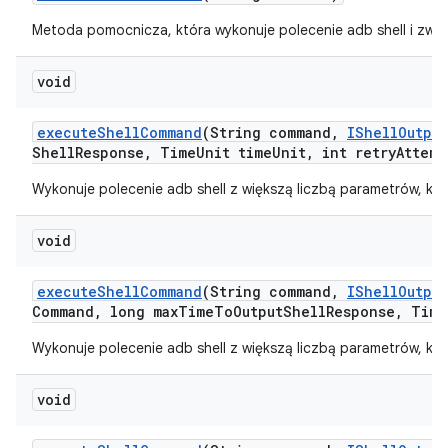
Metoda pomocnicza, która wykonuje polecenie adb shell i zwr
void
execute
Shell
Command
(String command
,
IShell
Output
Shell
Response
,
Time
Unit time
Unit
,
int retry
Attemp
Wykonuje polecenie adb shell z większą liczbą parametrów, któ
void
execute
Shell
Command
(String command
,
IShell
Output
Command
,
long max
Time
To
Output
Shell
Response
,
Time
Wykonuje polecenie adb shell z większą liczbą parametrów, któ
void