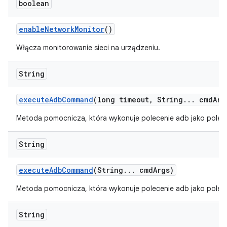
boolean
enable
Network
Monitor
()
Włącza monitorowanie sieci na urządzeniu.
String
execute
Adb
Command
(long timeout
,
String
.
.
.
cmd
Arg
Metoda pomocnicza, która wykonuje polecenie adb jako polec
String
execute
Adb
Command
(String
.
.
.
cmd
Args)
Metoda pomocnicza, która wykonuje polecenie adb jako polec
String