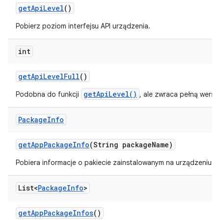
get
Api
Level
()
Pobierz poziom interfejsu API urządzenia.
int
get
Api
Level
Full
()
getApiLevel()
Podobna do funkcji
, ale zwraca pełną wersję
Package
Info
get
App
Package
Info
(String package
Name)
Pobiera informacje o pakiecie zainstalowanym na urządzeniu.
List<
Package
Info
>
get
App
Package
Infos
()