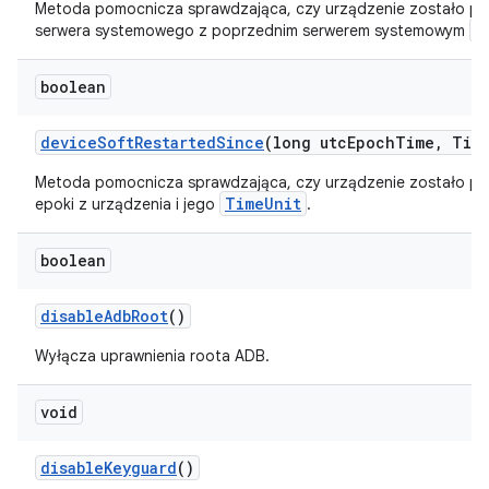
Metoda pomocnicza sprawdzająca, czy urządzenie zostało p
P
serwera systemowego z poprzednim serwerem systemowym
boolean
device
Soft
Restarted
Since
(long utc
Epoch
Time
,
Tim
Metoda pomocnicza sprawdzająca, czy urządzenie zostało p
TimeUnit
epoki z urządzenia i jego
.
boolean
disable
Adb
Root
()
Wyłącza uprawnienia roota ADB.
void
disable
Keyguard
()