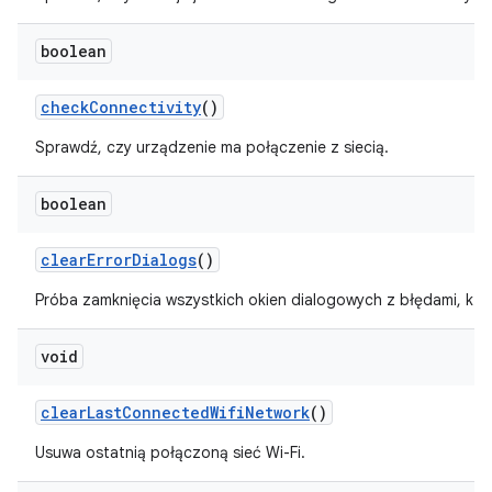
boolean
check
Connectivity
()
Sprawdź, czy urządzenie ma połączenie z siecią.
boolean
clear
Error
Dialogs
()
Próba zamknięcia wszystkich okien dialogowych z błędami, któr
void
clear
Last
Connected
Wifi
Network
()
Usuwa ostatnią połączoną sieć Wi-Fi.