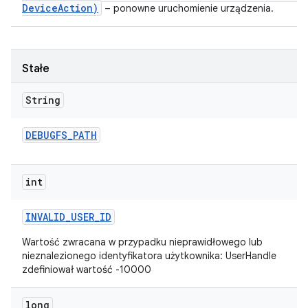
DeviceAction)
– ponowne uruchomienie urządzenia.
Stałe
String
DEBUGFS
_
PATH
int
INVALID
_
USER
_
ID
Wartość zwracana w przypadku nieprawidłowego lub
nieznalezionego identyfikatora użytkownika: UserHandle
zdefiniował wartość -10000
long