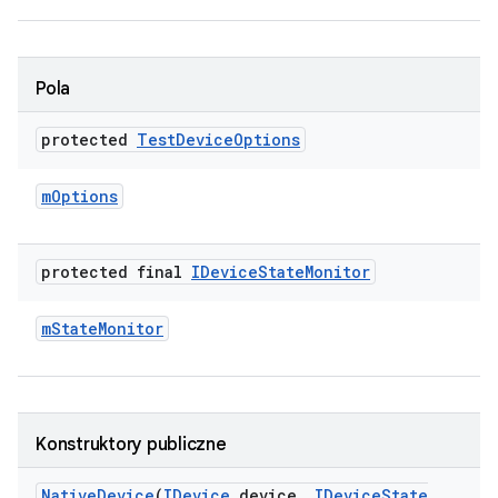
Pola
protected
Test
Device
Options
m
Options
protected final
IDevice
State
Monitor
m
State
Monitor
Konstruktory publiczne
Native
Device
(
IDevice
device
,
IDevice
State