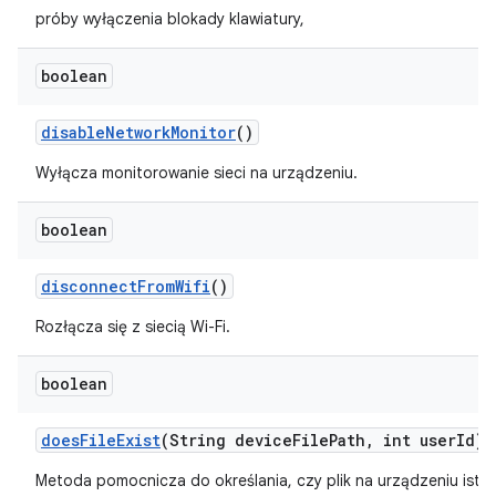
próby wyłączenia blokady klawiatury,
boolean
disable
Network
Monitor
()
Wyłącza monitorowanie sieci na urządzeniu.
boolean
disconnect
From
Wifi
()
Rozłącza się z siecią Wi-Fi.
boolean
does
File
Exist
(String device
File
Path
,
int user
Id)
Metoda pomocnicza do określania, czy plik na urządzeniu istni