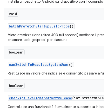
Installa un pacchetto Android sul dispositivo con il comando a
void
batch
Prefetch
Startup
Build
Props
()
Micro ottimizzazione (circa 400 millisecondi) mediante il preca
chiamare "adb getprop" per ciascuna.
boolean
can
Switch
To
Headless
System
User
()
Restituisce un valore che indica se è consentito passare all'ute
boolean
check
Api
Level
Against
Next
Release
(int strict
Min
Leve
Controlla se una funzionalità è attualmente supportata in base 