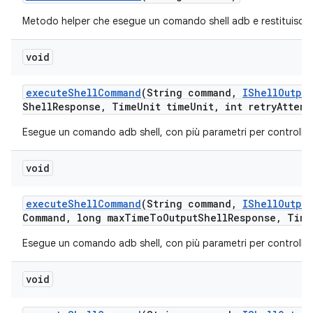
Metodo helper che esegue un comando shell adb e restituisce
void
execute
Shell
Command
(String command
,
IShell
Output
Shell
Response
,
Time
Unit time
Unit
,
int retry
Attemp
Esegue un comando adb shell, con più parametri per controll
void
execute
Shell
Command
(String command
,
IShell
Output
Command
,
long max
Time
To
Output
Shell
Response
,
Time
Esegue un comando adb shell, con più parametri per controll
void