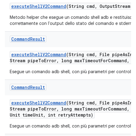
execute
Shell
V2Command
(String cmd
,
Output
Stream p
Metodo helper che esegue un comando shell adb e restituisce i
correttamente con l'output dello stato del comando e stderr.
Command
Result
execute
Shell
V2Command
(String cmd
,
File pipe
As
Inp
Stream pipe
To
Error
,
long max
Timeout
For
Command
,
Ti
Esegue un comando adb shell, con più parametri per controll
Command
Result
execute
Shell
V2Command
(String cmd
,
File pipe
As
Inp
Stream pipe
To
Error
,
long max
Timeout
For
Command
,
lo
Unit time
Unit
,
int retry
Attempts)
Esegue un comando adb shell, con più parametri per controll