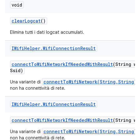
void
clear
Logcat
()
Elimina tutti i dati logcat accumulati.
IWifi
Helper
.
Wifi
Connection
Result
connect
To
Wifi
Network
If
Needed
With
Result
(String wi
Ssid)
connectToWifiNetwork(String,String)
Una variante di
non ha connettività di rete.
IWifi
Helper
.
Wifi
Connection
Result
connect
To
Wifi
Network
If
Needed
With
Result
(String wi
connectToWifiNetwork(String,String)
Una variante di
non ha connettività di rete.