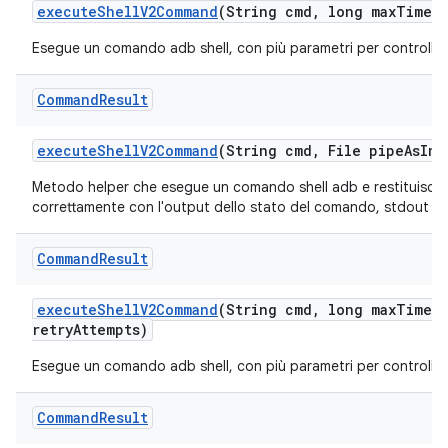
execute
Shell
V2Command
(String cmd
,
long max
Timeo
Esegue un comando adb shell, con più parametri per controll
Command
Result
execute
Shell
V2Command
(String cmd
,
File pipe
As
Inp
Metodo helper che esegue un comando shell adb e restituisce i
correttamente con l'output dello stato del comando, stdout e s
Command
Result
execute
Shell
V2Command
(String cmd
,
long max
Timeo
retry
Attempts)
Esegue un comando adb shell, con più parametri per controll
Command
Result