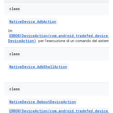
class
Native
Device
.
Adb
Action
Un
ERROR(DeviceAction/com.android.tradefed.device.N
DeviceAction)
per l'esecuzione di un comando del sistema o
class
Native
Device
.
Adb
Shell
Action
class
Native
Device
.
Reboot
Device
Action
ERROR(DeviceAction/com.android.tradefed.device.N