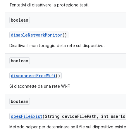
Tentativi di disattivare la protezione tasti.
boolean
disable
Network
Monitor
()
Disattiva il monitoraggio della rete sul dispositivo.
boolean
disconnect
From
Wifi
()
Si disconnette da una rete Wi-Fi.
boolean
does
File
Exist
(String device
File
Path
,
int user
Id)
Metodo helper per determinare se il file sul dispositivo esiste 