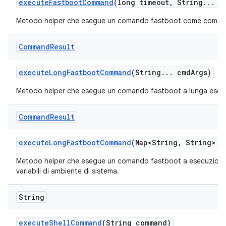
execute
Fastboot
Command
(long timeout
,
String
.
.
.
c
Metodo helper che esegue un comando fastboot come comand
Command
Result
execute
Long
Fastboot
Command
(String
.
.
.
cmd
Args)
Metodo helper che esegue un comando fastboot a lunga esec
Command
Result
execute
Long
Fastboot
Command
(Map<String
,
String> e
Metodo helper che esegue un comando fastboot a esecuzione
variabili di ambiente di sistema.
String
execute
Shell
Command
(String command)