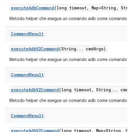
execute
Adb
Command
(long timeout
,
Map<String
,
Strin
Metodo helper che esegue un comando adb come comando di s
Command
Result
execute
Adb
V2Command
(String
.
.
.
cmd
Args)
Metodo helper che esegue un comando adb come comando di 
Command
Result
execute
Adb
V2Command
(long timeout
,
String
.
.
.
cmd
A
Metodo helper che esegue un comando adb come comando di s
Command
Result
execute
Adb
V2Command
(long timeout
,
Map<String
,
Str