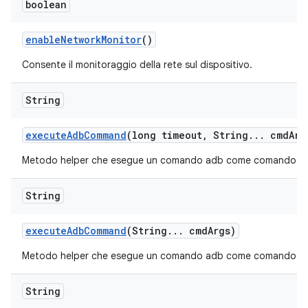
boolean
enable
Network
Monitor
()
Consente il monitoraggio della rete sul dispositivo.
String
execute
Adb
Command
(long timeout
,
String
.
.
.
cmd
Arg
Metodo helper che esegue un comando adb come comando di s
String
execute
Adb
Command
(String
.
.
.
cmd
Args)
Metodo helper che esegue un comando adb come comando di 
String