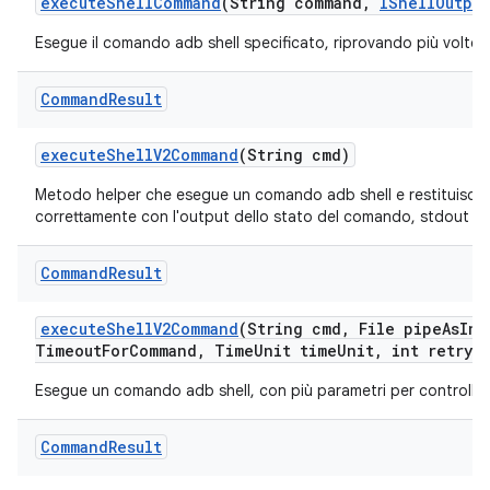
execute
Shell
Command
(String command
,
IShell
Output
Esegue il comando adb shell specificato, riprovando più volte 
Command
Result
execute
Shell
V2Command
(String cmd)
Metodo helper che esegue un comando adb shell e restituisce i
correttamente con l'output dello stato del comando, stdout e s
Command
Result
execute
Shell
V2Command
(String cmd
,
File pipe
As
Inp
Timeout
For
Command
,
Time
Unit time
Unit
,
int retry
A
Esegue un comando adb shell, con più parametri per controll
Command
Result