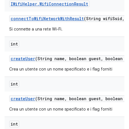
IWifi
Helper
.
Wifi
Connection
Result
connect
To
Wifi
Network
With
Result
(String wifi
Ssid
,
S
Si connette a una rete Wi-Fi.
int
create
User
(String name
,
boolean guest
,
boolean ep
Crea un utente con un nome specificato e i flag forniti
int
create
User
(String name
,
boolean guest
,
boolean e
Crea un utente con un nome specificato e i flag forniti
int