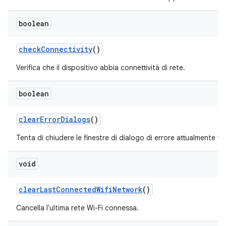
boolean
check
Connectivity
()
Verifica che il dispositivo abbia connettività di rete.
boolean
clear
Error
Dialogs
()
Tenta di chiudere le finestre di dialogo di errore attualmente vis
void
clear
Last
Connected
Wifi
Network
()
Cancella l'ultima rete Wi-Fi connessa.