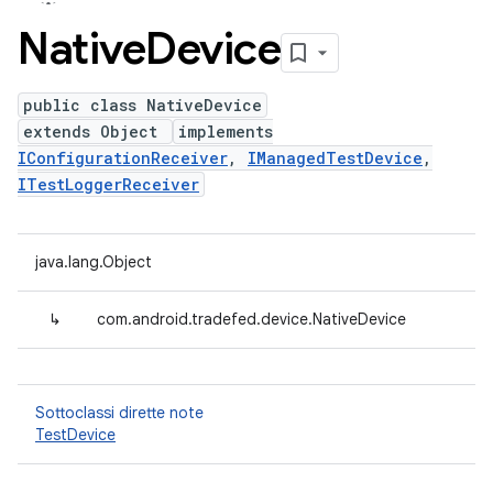
Native
Device
public class NativeDevice
extends Object
implements
IConfigurationReceiver
,
IManagedTestDevice
,
ITestLoggerReceiver
java.lang.Object
↳
com.android.tradefed.device.NativeDevice
Sottoclassi dirette note
TestDevice