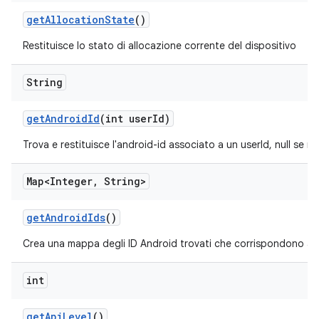
get
Allocation
State
()
Restituisce lo stato di allocazione corrente del dispositivo
String
get
Android
Id
(int user
Id)
Trova e restituisce l'android-id associato a un userId, null se n
Map<Integer
,
String>
get
Android
Ids
()
Crea una mappa degli ID Android trovati che corrispondono agl
int
get
Api
Level
()