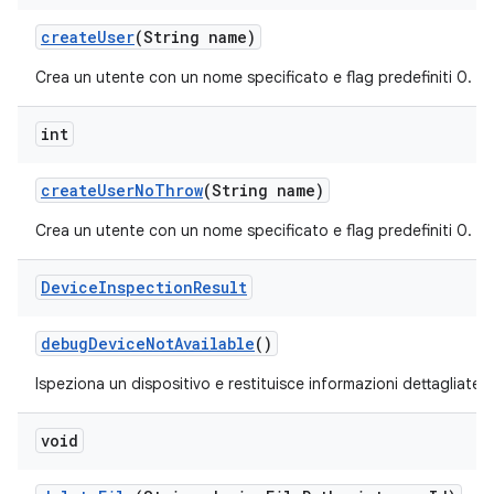
create
User
(String name)
Crea un utente con un nome specificato e flag predefiniti 0.
int
create
User
No
Throw
(String name)
Crea un utente con un nome specificato e flag predefiniti 0.
Device
Inspection
Result
debug
Device
Not
Available
()
Ispeziona un dispositivo e restituisce informazioni dettagliate 
void