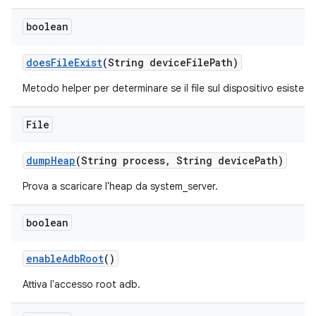
boolean
does
File
Exist
(String device
File
Path)
Metodo helper per determinare se il file sul dispositivo esiste.
File
dump
Heap
(String process
,
String device
Path)
Prova a scaricare l'heap da system_server.
boolean
enable
Adb
Root
()
Attiva l'accesso root adb.