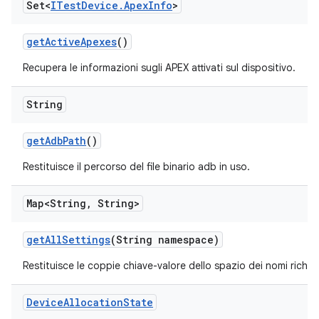
Set<
ITest
Device
.
Apex
Info
>
get
Active
Apexes
()
Recupera le informazioni sugli APEX attivati sul dispositivo.
String
get
Adb
Path
()
Restituisce il percorso del file binario adb in uso.
Map<String
,
String>
get
All
Settings
(String namespace)
Restituisce le coppie chiave-valore dello spazio dei nomi richie
Device
Allocation
State