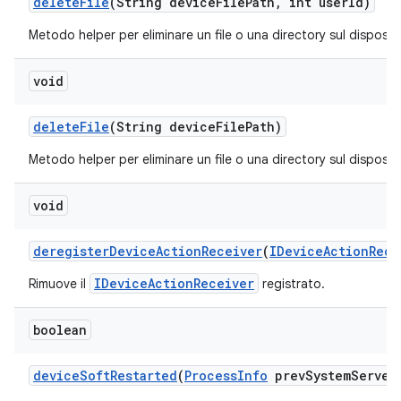
delete
File
(String device
File
Path
,
int user
Id)
Metodo helper per eliminare un file o una directory sul dispositi
void
delete
File
(String device
File
Path)
Metodo helper per eliminare un file o una directory sul dispositi
void
deregister
Device
Action
Receiver
(
IDevice
Action
Rece
IDeviceActionReceiver
Rimuove il
registrato.
boolean
device
Soft
Restarted
(
Process
Info
prev
System
Server