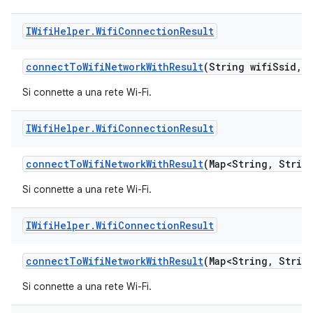
IWifi
Helper
.
Wifi
Connection
Result
connect
To
Wifi
Network
With
Result
(String wifi
Ssid
,
S
Si connette a una rete Wi-Fi.
IWifi
Helper
.
Wifi
Connection
Result
connect
To
Wifi
Network
With
Result
(Map<String
,
String
Si connette a una rete Wi-Fi.
IWifi
Helper
.
Wifi
Connection
Result
connect
To
Wifi
Network
With
Result
(Map<String
,
String
Si connette a una rete Wi-Fi.