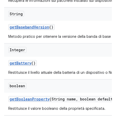
Recupera le informazioni sui pacchetti installati sul dispositivo.
String
get
Baseband
Version
()
Metodo pratico per ottenere la versione della banda di base (ra
Integer
get
Battery
()
Restituisce il livello attuale della batteria di un dispositivo o Null 
boolean
get
Boolean
Property
(String name
,
boolean default
V
Restituisce il valore booleano della proprietà specificata.