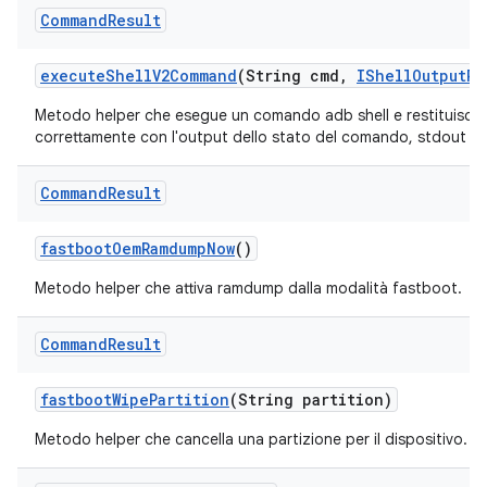
Command
Result
execute
Shell
V2Command
(String cmd
,
IShell
Output
Re
Metodo helper che esegue un comando adb shell e restituisce i
correttamente con l'output dello stato del comando, stdout e s
Command
Result
fastboot
Oem
Ramdump
Now
()
Metodo helper che attiva ramdump dalla modalità fastboot.
Command
Result
fastboot
Wipe
Partition
(String partition)
Metodo helper che cancella una partizione per il dispositivo.