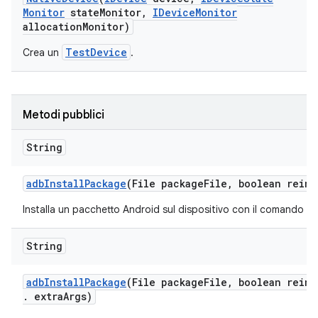
Monitor
state
Monitor
,
IDevice
Monitor
allocation
Monitor)
TestDevice
Crea un
.
Metodi pubblici
String
adb
Install
Package
(File package
File
,
boolean reins
Installa un pacchetto Android sul dispositivo con il comando a
String
adb
Install
Package
(File package
File
,
boolean reins
.
extra
Args)