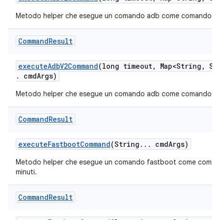
Metodo helper che esegue un comando adb come comando di s
Command
Result
execute
Adb
V2Command
(long timeout
,
Map<String
,
Str
.
cmd
Args)
Metodo helper che esegue un comando adb come comando di s
Command
Result
execute
Fastboot
Command
(String
.
.
.
cmd
Args)
Metodo helper che esegue un comando fastboot come comando 
minuti.
Command
Result