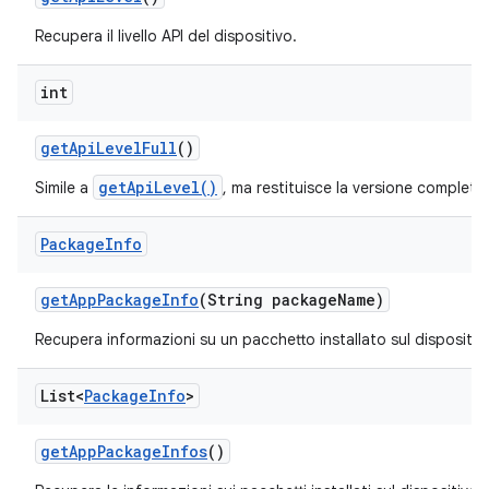
Recupera il livello API del dispositivo.
int
get
Api
Level
Full
()
getApiLevel()
Simile a
, ma restituisce la versione completa.
Package
Info
get
App
Package
Info
(String package
Name)
Recupera informazioni su un pacchetto installato sul dispositiv
List<
Package
Info
>
get
App
Package
Infos
()