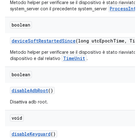
Metodo helper per verificare se il dispositivo è stato riavviato 
ProcessInfo
system_server con il precedente system_server
boolean
device
Soft
Restarted
Since
(long utc
Epoch
Time
,
Tim
Metodo helper per verificare se il dispositivo è stato riavviato 
TimeUnit
dispositivo e dal relativo
.
boolean
disable
Adb
Root
()
Disattiva adb root.
void
disable
Keyguard
()