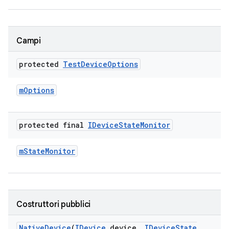
Campi
protected
Test
Device
Options
m
Options
protected final
IDevice
State
Monitor
m
State
Monitor
Costruttori pubblici
Native
Device
(
IDevice
device
,
IDevice
State