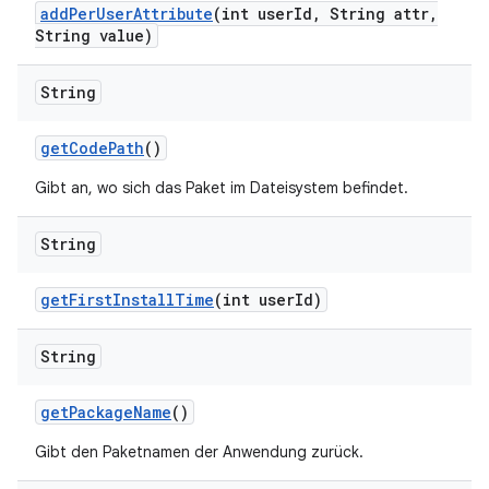
add
Per
User
Attribute
(int user
Id
,
String attr
,
String value)
String
get
Code
Path
()
Gibt an, wo sich das Paket im Dateisystem befindet.
String
get
First
Install
Time
(int user
Id)
String
get
Package
Name
()
Gibt den Paketnamen der Anwendung zurück.