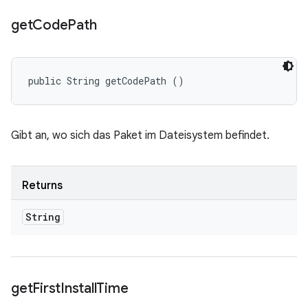
get
Code
Path
public String getCodePath ()
Gibt an, wo sich das Paket im Dateisystem befindet.
Returns
String
get
First
Install
Time