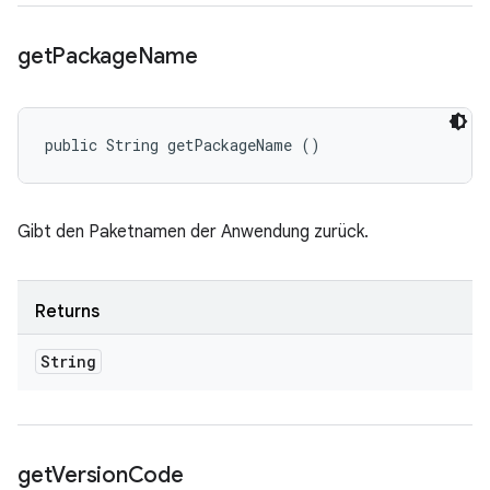
get
Package
Name
public String getPackageName ()
Gibt den Paketnamen der Anwendung zurück.
Returns
String
get
Version
Code