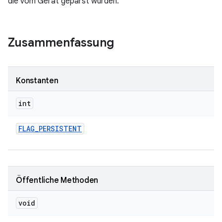
die vom Gerät geparst wurden.
Zusammenfassung
Konstanten
int
FLAG
_
PERSISTENT
Öffentliche Methoden
void