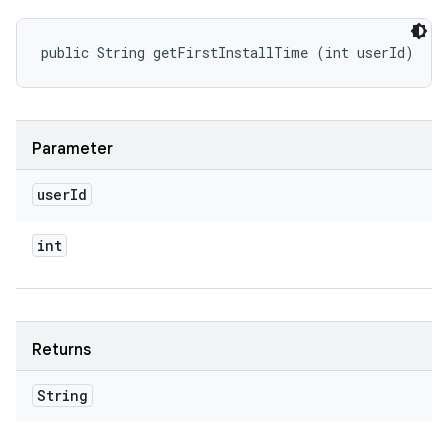
public String getFirstInstallTime (int userId)
Parameter
user
Id
int
Returns
String