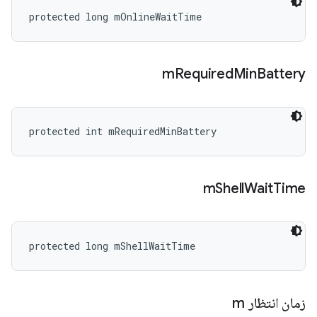
protected long mOnlineWaitTime
m
Required
Min
Battery
protected int mRequiredMinBattery
m
Shell
Wait
Time
protected long mShellWaitTime
زمان انتظار m