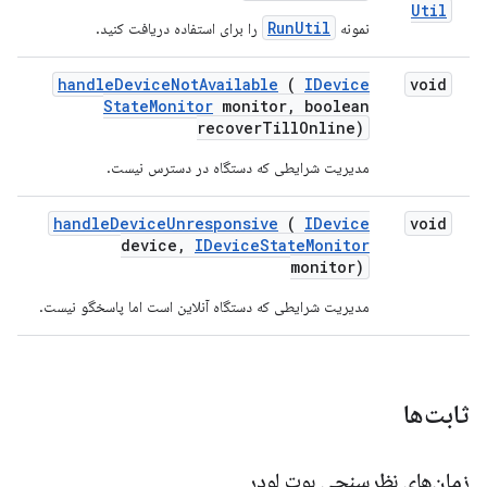
Util
RunUtil
نمونه
را برای استفاده دریافت کنید.
handle
Device
Not
Available
(
IDevice
void
State
Monitor
monitor
,
boolean
recover
Till
Online)
مدیریت شرایطی که دستگاه در دسترس نیست.
handle
Device
Unresponsive
(
IDevice
void
device
,
IDevice
State
Monitor
monitor)
مدیریت شرایطی که دستگاه آنلاین است اما پاسخگو نیست.
ثابت‌ها
زمان‌های نظرسنجی بوت لودر