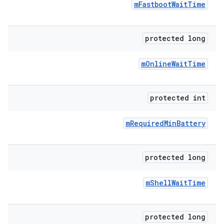
m
Fastboot
Wait
Time
protected long
m
Online
Wait
Time
protected int
m
Required
Min
Battery
protected long
m
Shell
Wait
Time
protected long