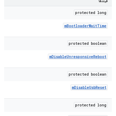
فیلدها
protected long
m
Bootloader
Wait
Time
protected boolean
m
Disable
Unresponsive
Reboot
protected boolean
m
Disable
Usb
Reset
protected long