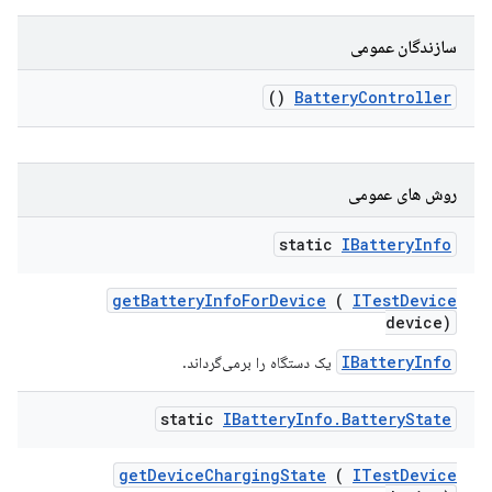
سازندگان عمومی
()
Battery
Controller
روش های عمومی
static
IBattery
Info
get
Battery
Info
For
Device
(
ITest
Device
device)
IBatteryInfo
یک دستگاه را برمی‌گرداند.
static
IBattery
Info
.
Battery
State
get
Device
Charging
State
(
ITest
Device