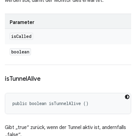
werden soll, damit der Monitor dies erwartet.
Parameter
is
Called
boolean
is
Tunnel
Alive
public boolean isTunnelAlive ()
Gibt „true“ zurück, wenn der Tunnel aktiv ist, andernfalls
„false“.