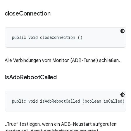
close
Connection
public void closeConnection ()
Alle Verbindungen vom Monitor (ADB-Tunnel) schließen.
is
Adb
Reboot
Called
public void isAdbRebootCalled (boolean isCalled)
„True“ festlegen, wenn ein ADB-Neustart aufgerufen