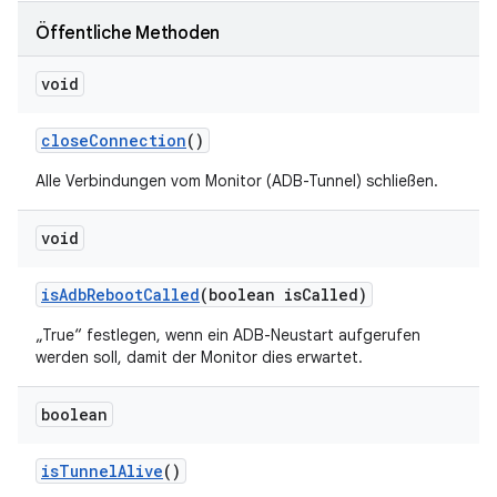
Öffentliche Methoden
void
close
Connection
()
Alle Verbindungen vom Monitor (ADB-Tunnel) schließen.
void
is
Adb
Reboot
Called
(boolean is
Called)
„True“ festlegen, wenn ein ADB-Neustart aufgerufen
werden soll, damit der Monitor dies erwartet.
boolean
is
Tunnel
Alive
()