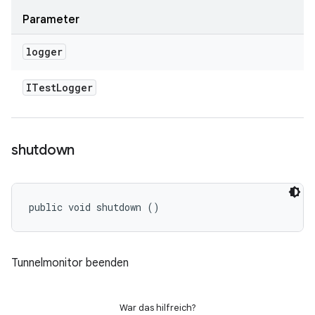
Parameter
logger
ITest
Logger
shutdown
public void shutdown ()
Tunnelmonitor beenden
War das hilfreich?