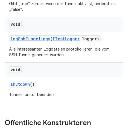
Gibt „true“ zurück, wenn der Tunnel aktiv ist, andernfalls
„false“.
void
log
Ssh
Tunnel
Logs
(
ITest
Logger
logger)
Alle interessanten Logdateien protokollieren, die vom
SSH-Tunnel generiert wurden.
void
shutdown
()
Tunnelmonitor beenden
Öffentliche Konstruktoren