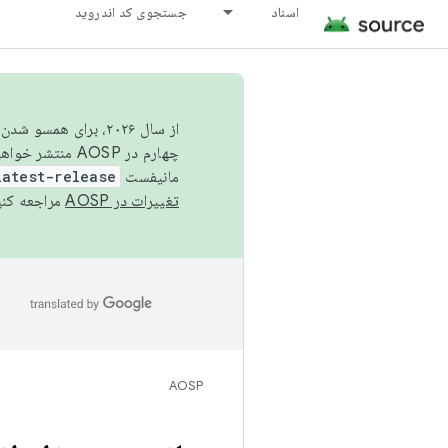
اسناد
جستجوی کد اندروید
از سال ۲۰۲۶، برای ه
چهارم در AOSP منتشر خواهیم کرد. برای ساخت و مشارکت در AOSP،
مانیفست
latest-release
تغییرات در AOSP
مراجعه کنی
ا
AOSP