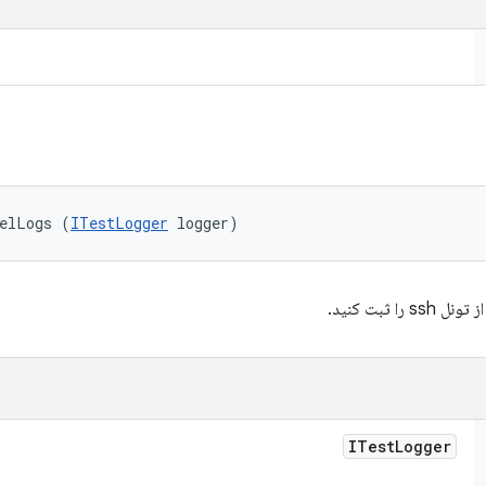
nelLogs (
ITestLogger
 logger)
 ثبت کنید.
ITest
Logger