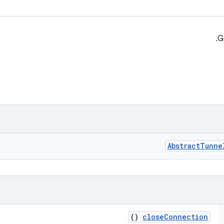
Abstract
Tunne
()
close
Connection