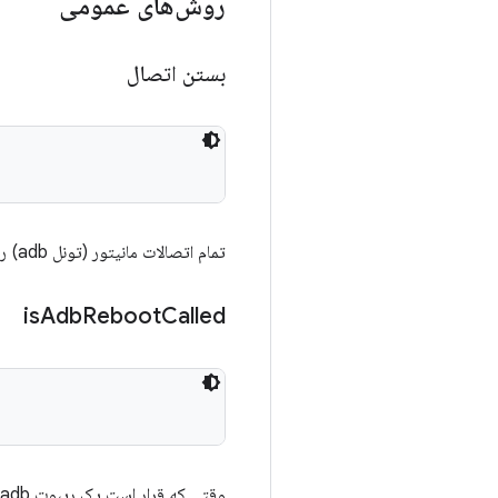
روش‌های عمومی
بستن اتصال
تمام اتصالات مانیتور (تونل adb) را ببندید.
is
Adb
Reboot
Called
وقتی که قرار است یک ریبوت adb فراخوانی شود، مقدار True را تنظیم کنید تا مطمئن شوید که مانیتور انتظار آن را دارد.