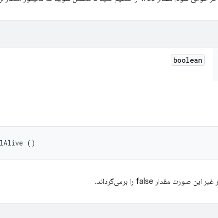
boolean
elAlive ()