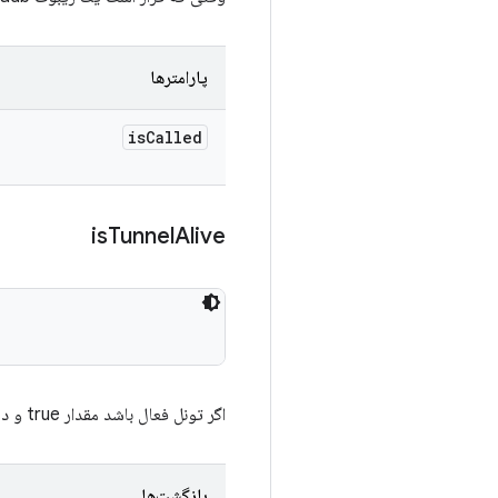
پارامترها
is
Called
is
Tunnel
Alive
اگر تونل فعال باشد مقدار true و در غیر این صورت مقدار false را برمی‌گرداند.
بازگشت‌ها