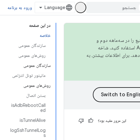
ورود به برنامه
در این صفحه
خلاصه
نبع را در سه‌ماهه دوم و
سازندگان عمومی
استفاده کنید. شاخه
روش‌های عمومی
سازندگان عمومی
مانیتور تونل انتزاعی
روش‌های عمومی
بستن اتصال
isAdbRebootCall
ed
isTunnelAlive
این مرور مفید بود؟
logSshTunnelLog
s