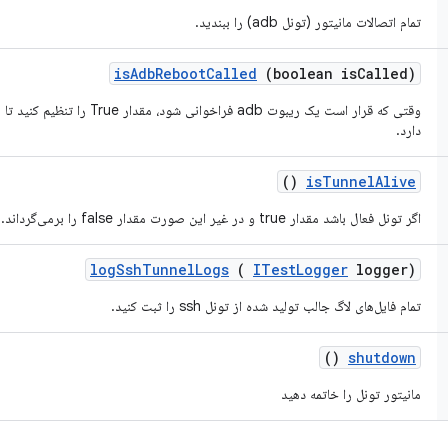
تمام اتصالات مانیتور (تونل adb) را ببندید.
is
Adb
Reboot
Called
(boolean is
Called)
وقتی که قرار است یک ریبوت adb فراخو
دارد.
()
is
Tunnel
Alive
اگر تونل فعال باشد مقدار true و در غیر این صورت مقدار false را برمی‌گرداند.
log
Ssh
Tunnel
Logs
(
ITest
Logger
logger)
تمام فایل‌های لاگ جالب تولید شده از تونل ssh را ثبت کنید.
()
shutdown
مانیتور تونل را خاتمه دهید