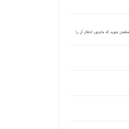
انی شود، مقدار True را تنظیم کنید تا مطمئن شوید که مانیتور انتظار آن را