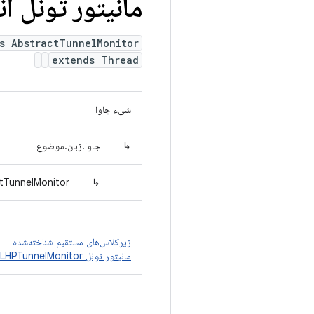
مانیتور تونل ا
s AbstractTunnelMonitor
extends Thread
شیء جاوا
↳
جاوا.زبان.موضوع
tTunnelMonitor
↳
زیرکلاس‌های مستقیم شناخته‌شده
مانیتور تونل GceLHPTunnelMonitor