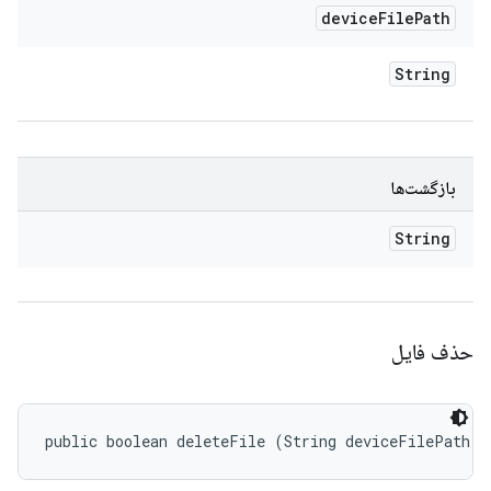
device
File
Path
String
بازگشت‌ها
String
حذف فایل
public boolean deleteFile (String deviceFilePath)