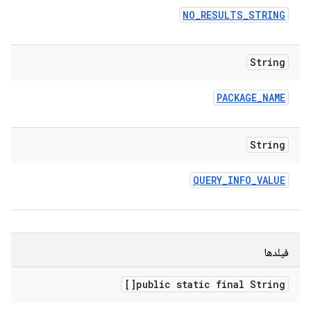
NO
_
RESULTS
_
STRING
String
PACKAGE
_
NAME
String
QUERY
_
INFO
_
VALUE
فیلدها
public static final String[]