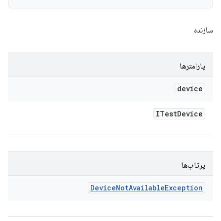
سازنده
پارامترها
device
ITest
Device
پرتاب‌ها
Device
Not
Available
Exception