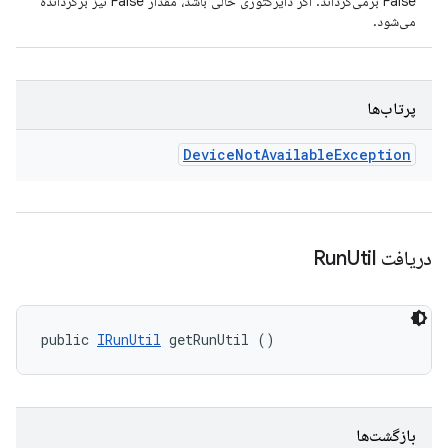
False برمی‌گرداند. اگر دایرکتوری خالی باشد، مقدار False نیز برگردانده
می‌شود.
پرتاب‌ها
Device
Not
Available
Exception
دریافت Run
Util
public 
IRunUtil
 getRunUtil ()
بازگشت‌ها