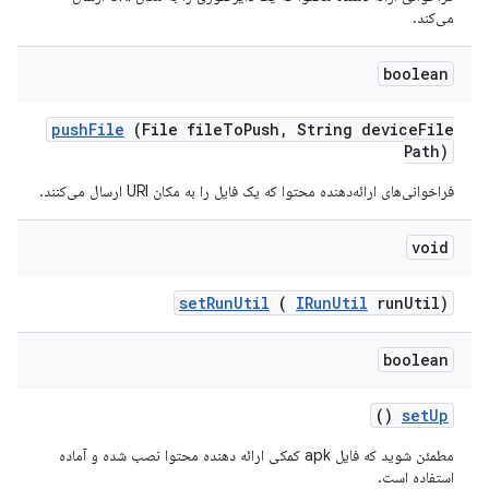
می‌کند.
boolean
push
File
(File file
To
Push
,
String device
File
Path)
فراخوانی‌های ارائه‌دهنده محتوا که یک فایل را به مکان URI ارسال می‌کنند.
void
set
Run
Util
(
IRun
Util
run
Util)
boolean
()
set
Up
مطمئن شوید که فایل apk کمکی ارائه دهنده محتوا نصب شده و آماده
استفاده است.