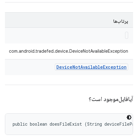
پرتاب‌ها
com.android.tradefed.device.DeviceNotAvailableException
Device
Not
Available
Exception
آیافایل‌موجود است؟
public boolean doesFileExist (String deviceFilePat