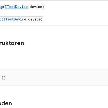
ng
(
ITest
Device
device)
g
(
ITest
Device
device)
truktoren
 ()
oden