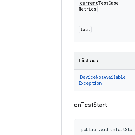
current
Test
Case
Metrics
test
Löst aus
Device
Not
Available
Exception
on
Test
Start
public void onTestStar