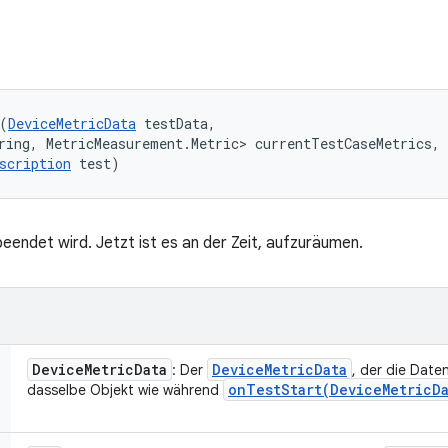
(
DeviceMetricData
 testData, 

ring, MetricMeasurement.Metric> currentTestCaseMetrics, 

scription
 test)
beendet wird. Jetzt ist es an der Zeit, aufzuräumen.
Device
Metric
Data
Device
Metric
Data
: Der
, der die Daten
onTestStart(
Device
Metric
D
dasselbe Objekt wie während