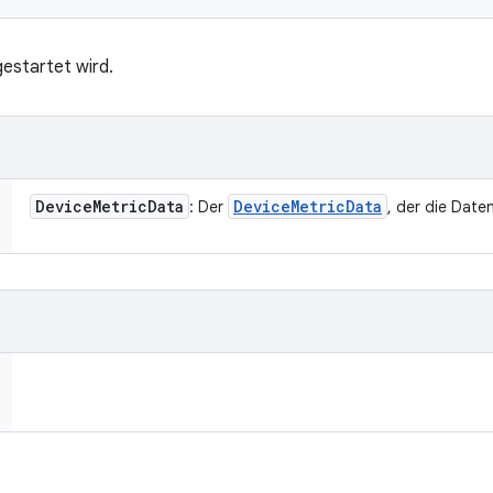
gestartet wird.
Device
Metric
Data
Device
Metric
Data
: Der
, der die Date