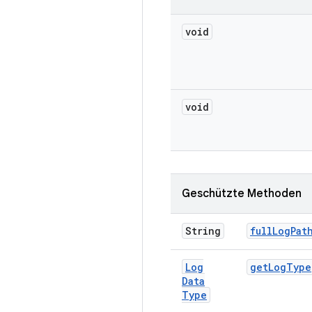
void
void
Geschützte Methoden
String
full
Log
Pat
Log
get
Log
Type
Data
Type