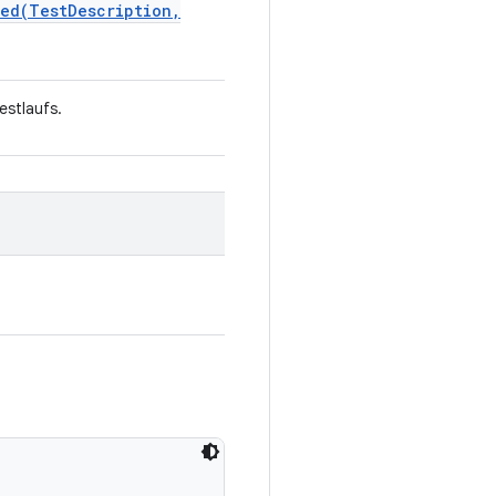
ded(
Test
Description
,
estlaufs.