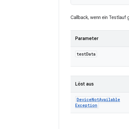
Callback, wenn ein Testlauf 
Parameter
test
Data
Löst aus
Device
Not
Available
Exception