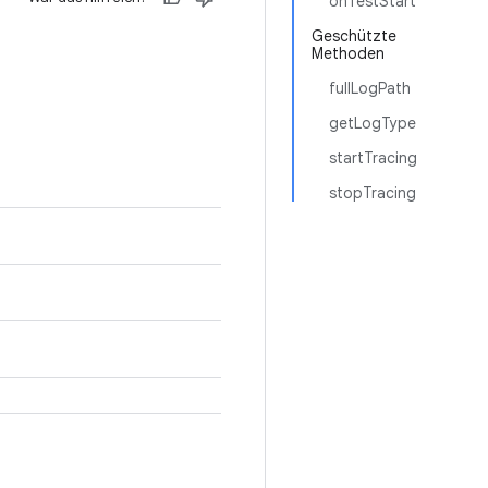
onTestStart
Geschützte
Methoden
fullLogPath
getLogType
startTracing
stopTracing