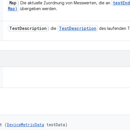
Map
testEn
: Die aktuelle Zuordnung von Messwerten, die an
Map)
übergeben werden.
Test
Description
Test
Description
: die
des laufenden T
t (
DeviceMetricData
 testData)