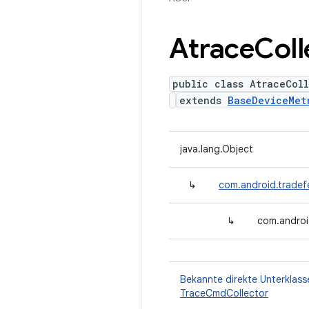
Atrace
Coll
public class AtraceColl
extends
BaseDeviceMet
java.lang.Object
↳
com.android.tradef
↳
com.androi
Bekannte direkte Unterklass
TraceCmdCollector