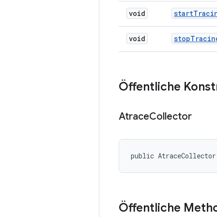
void
start
Traci
void
stop
Tracin
Öffentliche Kons
Atrace
Collector
public AtraceCollector
Öffentliche Meth