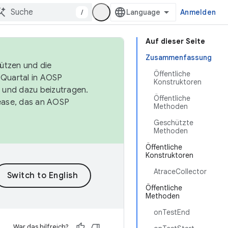
/
Anmelden
Auf dieser Seite
Zusammenfassung
tützen und die
Öffentliche
. Quartal in AOSP
Konstruktoren
 und dazu beizutragen.
Öffentliche
ease, das an AOSP
Methoden
Geschützte
Methoden
Öffentliche
Konstruktoren
AtraceCollector
Öffentliche
Methoden
onTestEnd
War das hilfreich?