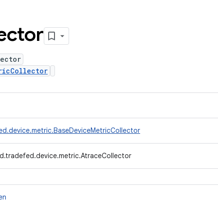
ector
ector
ricCollector
ed.device.metric.BaseDeviceMetricCollector
d.tradefed.device.metric.AtraceCollector
en