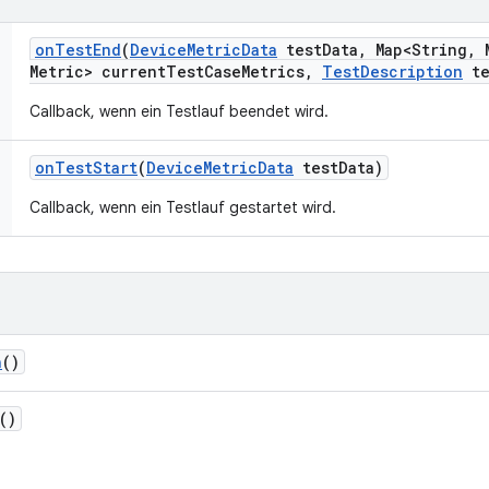
on
Test
End
(
Device
Metric
Data
test
Data
,
Map<String
,
M
Metric> current
Test
Case
Metrics
,
Test
Description
te
Callback, wenn ein Testlauf beendet wird.
on
Test
Start
(
Device
Metric
Data
test
Data)
Callback, wenn ein Testlauf gestartet wird.
h
()
()