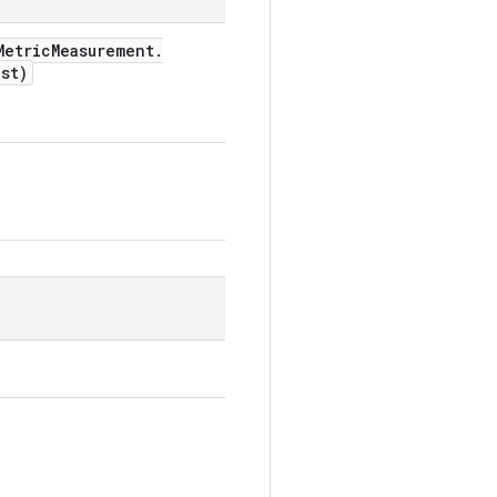
etric
Measurement
.
st)