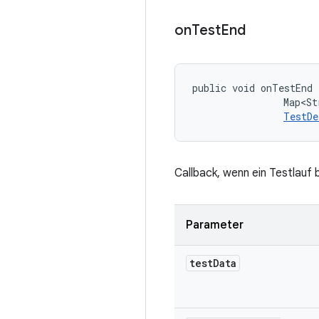
on
Test
End
public void onTestEnd 
                Map<St
TestDe
Callback, wenn ein Testlauf 
Parameter
test
Data