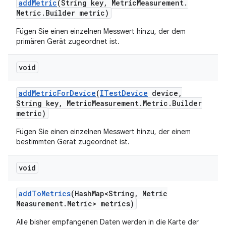
add
Metric
(String key
,
Metric
Measurement
.
Metric
.
Builder metric)
Fügen Sie einen einzelnen Messwert hinzu, der dem
primären Gerät zugeordnet ist.
void
add
Metric
For
Device
(
ITest
Device
device
,
String key
,
Metric
Measurement
.
Metric
.
Builder
metric)
Fügen Sie einen einzelnen Messwert hinzu, der einem
bestimmten Gerät zugeordnet ist.
void
add
To
Metrics
(Hash
Map<String
,
Metric
Measurement
.
Metric> metrics)
Alle bisher empfangenen Daten werden in die Karte der