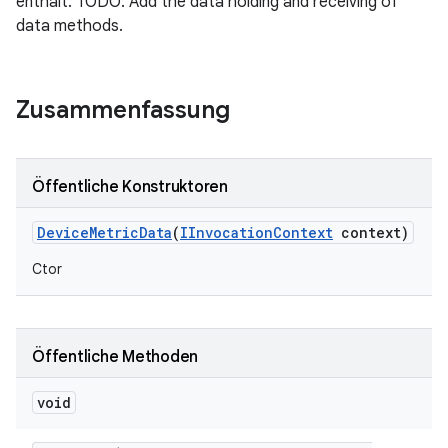
enthält. TODO: Add the data holding and receiving of
data methods.
Zusammenfassung
Öffentliche Konstruktoren
Device
Metric
Data
(
IInvocation
Context
context)
Ctor
Öffentliche Methoden
void