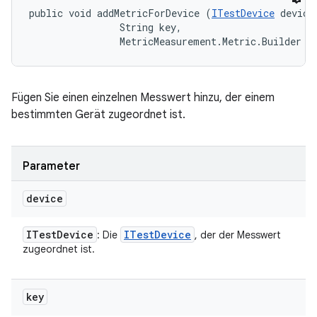
public void addMetricForDevice (
ITestDevice
 device,
                String key, 

                MetricMeasurement.Metric.Builder m
Fügen Sie einen einzelnen Messwert hinzu, der einem
bestimmten Gerät zugeordnet ist.
Parameter
device
ITest
Device
ITest
Device
: Die
, der der Messwert
zugeordnet ist.
key