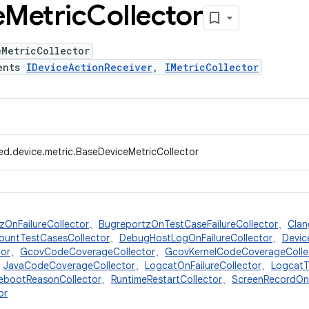
e
Metric
Collector
eMetricCollector
ents
IDeviceActionReceiver
,
IMetricCollector
ed.device.metric.BaseDeviceMetricCollector
zOnFailureCollector
、
BugreportzOnTestCaseFailureCollector
、
Clan
ountTestCasesCollector
、
DebugHostLogOnFailureCollector
、
Devic
tor
、
GcovCodeCoverageCollector
、
GcovKernelCodeCoverageColle
、
JavaCodeCoverageCollector
、
LogcatOnFailureCollector
、
LogcatT
ebootReasonCollector
、
RuntimeRestartCollector
、
ScreenRecordOnF
or