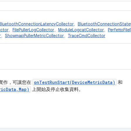
BluetoothConnectionLatencyCollector
、
BluetoothConnectionState
ctor
、
FilePullerLogCollector
、
ModuleLogcatCollector
、
PerfettoFile
r
、
ShowmapPullerMetricCollector
、
TraceCmdCollector
實作，可讓您在
onTestRunStart(DeviceMetricData)
和
ricData,Map)
上開始及停止收集資料。