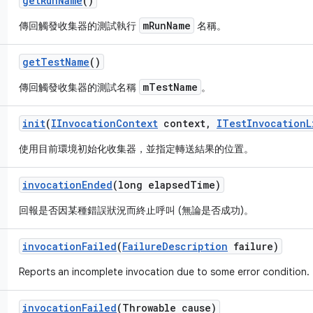
get
Run
Name
()
mRunName
傳回觸發收集器的測試執行
名稱。
get
Test
Name
()
mTestName
傳回觸發收集器的測試名稱
。
init
(
IInvocation
Context
context
,
ITest
Invocation
L
使用目前環境初始化收集器，並指定轉送結果的位置。
invocation
Ended
(long elapsed
Time)
回報是否因某種錯誤狀況而終止呼叫 (無論是否成功)。
invocation
Failed
(
Failure
Description
failure)
Reports an incomplete invocation due to some error condition.
invocation
Failed
(Throwable cause)