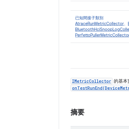
已知間接子類別
AtraceRunMetricCollector
、
BluetoothHciSnoopLogColle
PerfettoPullerMetricCollecto
IMetricCollector
的基本
onTestRunEnd(DeviceMet
摘要