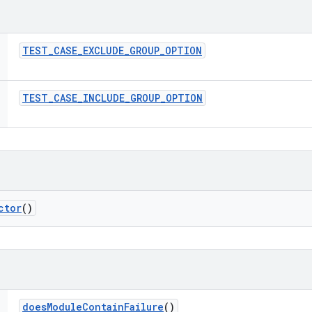
TEST
_
CASE
_
EXCLUDE
_
GROUP
_
OPTION
TEST
_
CASE
_
INCLUDE
_
GROUP
_
OPTION
ctor
()
does
Module
Contain
Failure
()