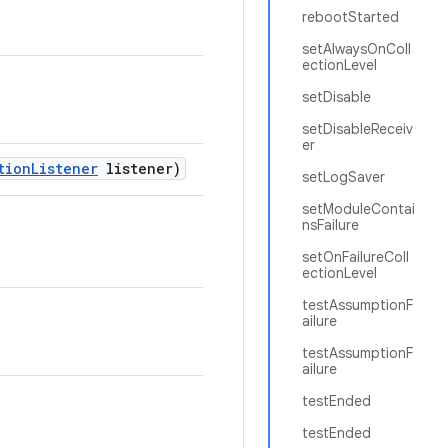
rebootStarted
setAlwaysOnColl
ectionLevel
setDisable
setDisableReceiv
er
tion
Listener
listener)
setLogSaver
setModuleContai
nsFailure
setOnFailureColl
ectionLevel
testAssumptionF
ailure
testAssumptionF
ailure
testEnded
testEnded