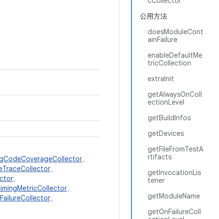
cCollector
公用方法
doesModuleCont
ainFailure
enableDefaultMe
tricCollection
extraInit
getAlwaysOnColl
ectionLevel
getBuildInfos
getDevices
getFileFromTestA
rtifacts
gCodeCoverageCollector
、
eTraceCollector
、
getInvocationLis
ctor
、
tener
imingMetricCollector
、
getModuleName
ailureCollector
、
getOnFailureColl