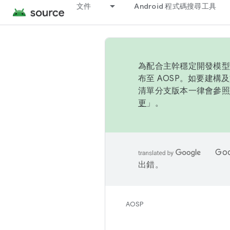
文件
Android 程式碼搜尋工具
為配合主幹穩定開發模型，
布至 AOSP。如要建構及
清單分支版本一律會參照推
更
」。
Go
出錯。
AOSP