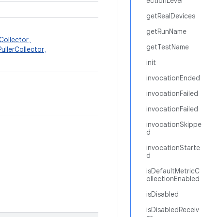
ectionLevel
getRealDevices
getRunName
Collector
、
getTestName
PullerCollector
、
init
invocationEnded
invocationFailed
invocationFailed
invocationSkippe
d
invocationStarte
d
isDefaultMetricC
ollectionEnabled
isDisabled
isDisabledReceiv