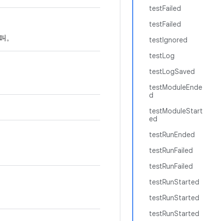
testFailed
testFailed
叫。
testIgnored
testLog
testLogSaved
testModuleEnde
d
testModuleStart
ed
testRunEnded
testRunFailed
testRunFailed
testRunStarted
testRunStarted
testRunStarted