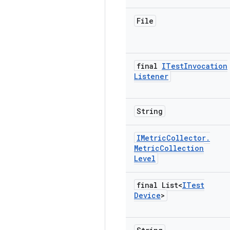
File
final
ITest
Invocation
Listener
String
IMetric
Collector
.
Metric
Collection
Level
final List<
ITest
Device
>