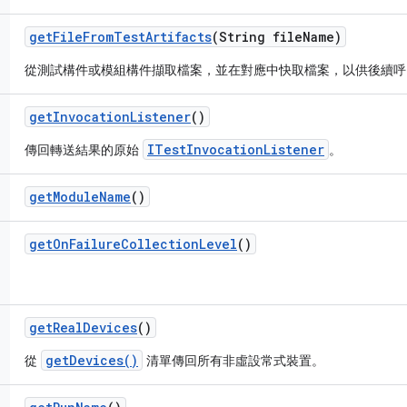
get
File
From
Test
Artifacts
(String file
Name)
從測試構件或模組構件擷取檔案，並在對應中快取檔案，以供後續呼
get
Invocation
Listener
()
ITestInvocationListener
傳回轉送結果的原始
。
get
Module
Name
()
get
On
Failure
Collection
Level
()
get
Real
Devices
()
getDevices()
從
清單傳回所有非虛設常式裝置。