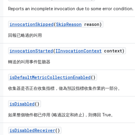
Reports an incomplete invocation due to some error condition.
invocation
Skipped
(
Skip
Reason
reason)
回報已略過的叫用
invocation
Started
(
IInvocation
Context
context)
轉送的叫用事件監聽器
is
Default
Metric
Collection
Enabled
()
收集器是否正在收集指標，做為預設指標收集作業的一部分。
is
Disabled
()
如果整個物件都已停用 (略過設定和終止)，則傳回 True。
is
Disabled
Receiver
()