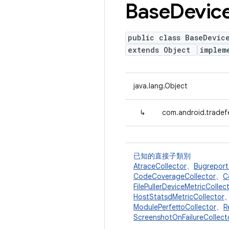
Base
Devic
public class BaseDevic
extends Object
implem
java.lang.Object
↳
com.android.tradef
已知的直接子類別
AtraceCollector
、
Bugreport
CodeCoverageCollector
、
C
FilePullerDeviceMetricCollec
HostStatsdMetricCollector
ModulePerfettoCollector
、
R
ScreenshotOnFailureCollect