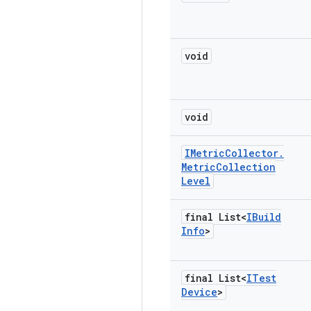
void
void
IMetric
Collector
.
Metric
Collection
Level
final List<
IBuild
Info
>
final List<
ITest
Device
>