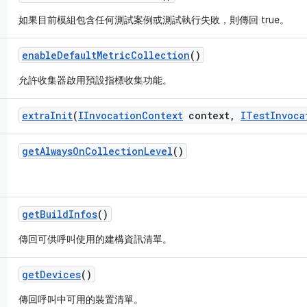
如果目前模組包含任何測試案例或測試執行失敗，則傳回 true。
enable
Default
Metric
Collection
()
允許收集器啟用預設指標收集功能。
extra
Init
(
IInvocation
Context
context
,
ITest
Invoca
get
Always
On
Collection
Level
()
get
Build
Infos
()
傳回可供呼叫使用的建構資訊清單。
get
Devices
()
傳回呼叫中可用的裝置清單。