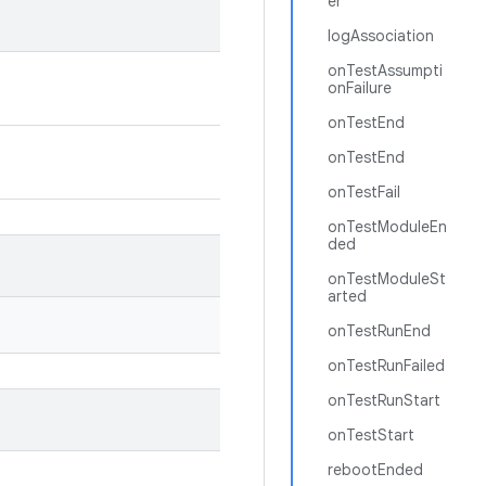
er
logAssociation
onTestAssumpti
onFailure
onTestEnd
onTestEnd
onTestFail
onTestModuleEn
ded
onTestModuleSt
arted
onTestRunEnd
onTestRunFailed
onTestRunStart
onTestStart
rebootEnded