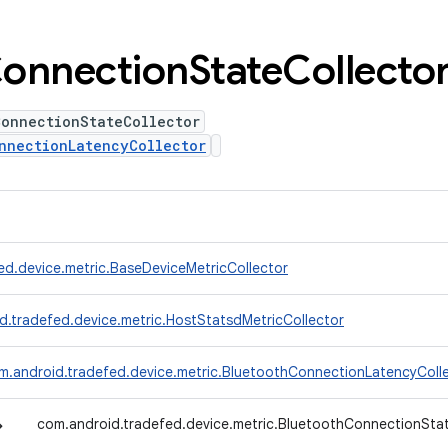
onnection
State
Collecto
ConnectionStateCollector
nnectionLatencyCollector
ed.device.metric.BaseDeviceMetricCollector
d.tradefed.device.metric.HostStatsdMetricCollector
m.android.tradefed.device.metric.BluetoothConnectionLatencyColl
↳
com.android.tradefed.device.metric.BluetoothConnectionSta