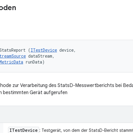
oden
StatsReport (
ITestDevice
 device, 

treamSource
 dataStream, 

MetricData
 runData)
thode zur Verarbeitung des StatsD-Messwertberichts bei Bedar
m bestimmten Gerät aufgerufen
ITest
Device
: Testgerät, von dem der StatsD-Bericht stamm