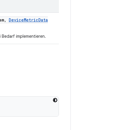
am
,
Device
Metric
Data
 Bedarf implementieren.