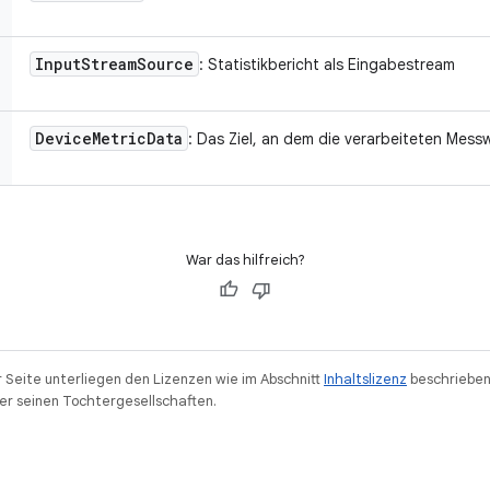
Input
Stream
Source
: Statistikbericht als Eingabestream
Device
Metric
Data
: Das Ziel, an dem die verarbeiteten Mes
War das hilfreich?
r Seite unterliegen den Lizenzen wie im Abschnitt
Inhaltslizenz
beschrieben
r seinen Tochtergesellschaften.