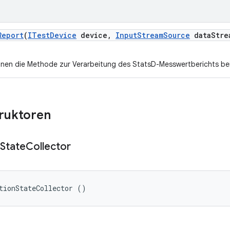
Report
(
ITest
Device
device
,
Input
Stream
Source
data
Stre
nnen die Methode zur Verarbeitung des StatsD-Messwertberichts bei
truktoren
State
Collector
tionStateCollector ()