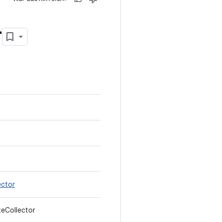
r
ector
teCollector