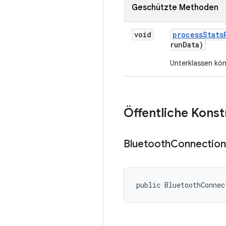
Geschützte Methoden
void
process
Stats
run
Data)
Unterklassen kö
Öffentliche Kons
Bluetooth
Connection
public BluetoothConnec