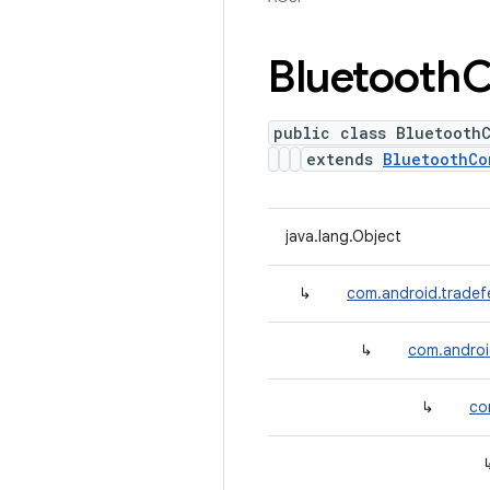
Bluetooth
C
public class Bluetooth
extends
BluetoothCo
java.lang.Object
↳
com.android.tradef
↳
com.androi
↳
co