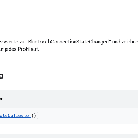
esswerte zu „BluetoothConnectionStateChanged“ und zeichne
 jedes Profil auf.
g
en
ate
Collector
()