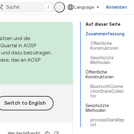
/
Anmelden
Auf dieser Seite
Zusammenfassung
tützen und die
Öffentliche
. Quartal in AOSP
Konstruktoren
 und dazu beizutragen.
Geschützte
ease, das an AOSP
Methoden
Öffentliche
Konstruktoren
BluetoothConne
ctionStateCollec
tor
Geschützte
Methoden
processStatsRep
ort
War das hilfreich?