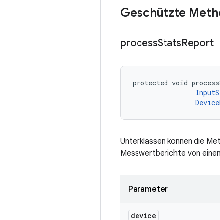
Geschützte Meth
process
Stats
Report
protected void process
InputS
Device
Unterklassen können die Me
Messwertberichte von eine
Parameter
device