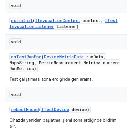
void
extra
Init
(
IInvocation
Context
context
,
ITest
Invocation
Listener
listener)
void
on
Test
Run
End
(
Device
Metric
Data
run
Data
,
Map<String
,
Metric
Measurement
.
Metric> current
Run
Metrics)
Test çalıştırması sona erdiğinde geri arama.
void
reboot
Ended
(
ITest
Device
device)
Cihazda yeniden başlatma işlemi sona erdiğinde bildirim
alır.