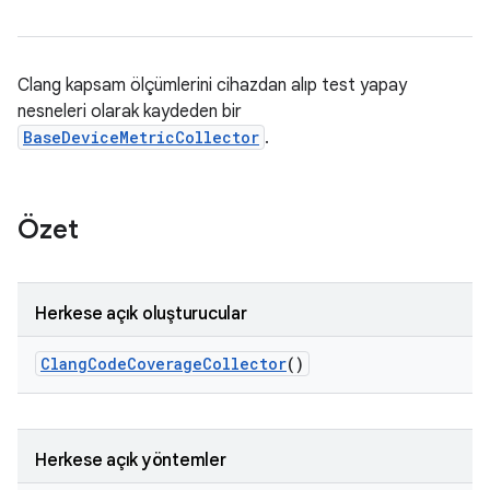
Clang kapsam ölçümlerini cihazdan alıp test yapay
nesneleri olarak kaydeden bir
BaseDeviceMetricCollector
.
Özet
Herkese açık oluşturucular
Clang
Code
Coverage
Collector
()
Herkese açık yöntemler