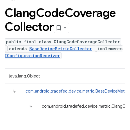
Clang
Code
Coverage
Collector
public final class ClangCodeCoverageCollector
extends
BaseDeviceMetricCollector
implements
IConfigurationReceiver
java.lang.Object
↳
com.android.tradefed.device.metric.BaseDeviceMetric
↳
com.android.tradefed.device.metric.ClangCo