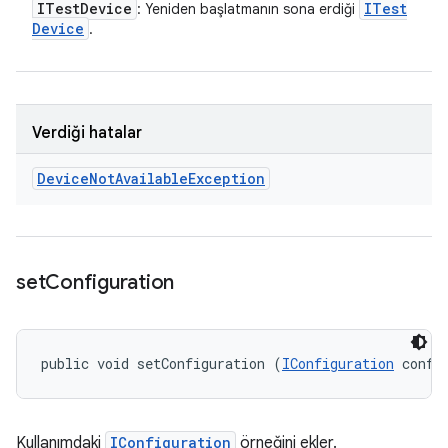
ITest
Device
ITest
: Yeniden başlatmanın sona erdiği
Device
.
Verdiği hatalar
Device
Not
Available
Exception
set
Configuration
public void setConfiguration (
IConfiguration
 confi
Kullanımdaki
IConfiguration
örneğini ekler.