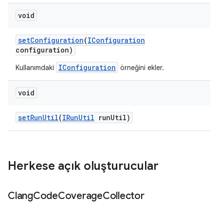
void
set
Configuration
(
IConfiguration
configuration)
IConfiguration
Kullanımdaki
örneğini ekler.
void
set
Run
Util
(
IRun
Util
run
Util)
Herkese açık oluşturucular
Clang
Code
Coverage
Collector