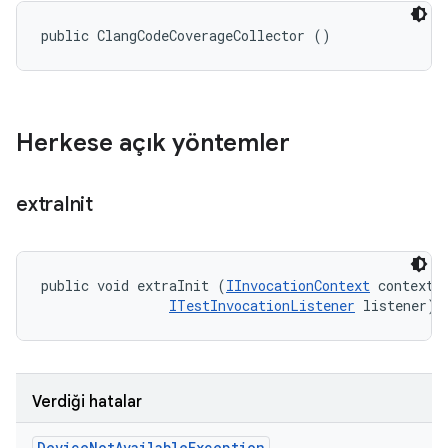
public ClangCodeCoverageCollector ()
Herkese açık yöntemler
extra
Init
public void extraInit (
IInvocationContext
 context, 
ITestInvocationListener
 listener)
Verdiği hatalar
Device
Not
Available
Exception