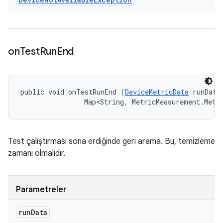
on
Test
Run
End
public void onTestRunEnd (
DeviceMetricData
 runData,
                Map<String, MetricMeasurement.Metr
Test çalıştırması sona erdiğinde geri arama. Bu, temizleme
zamanı olmalıdır.
Parametreler
run
Data