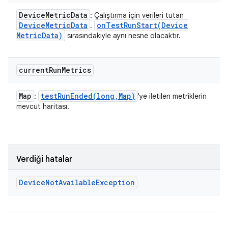
Device
Metric
Data
: Çalıştırma için verileri tutan
Device
Metric
Data
onTestRunStart(
Device
.
Metric
Data)
sırasındakiyle aynı nesne olacaktır.
current
Run
Metrics
Map
testRunEnded(
long
,
Map)
:
'ye iletilen metriklerin
mevcut haritası.
Verdiği hatalar
Device
Not
Available
Exception