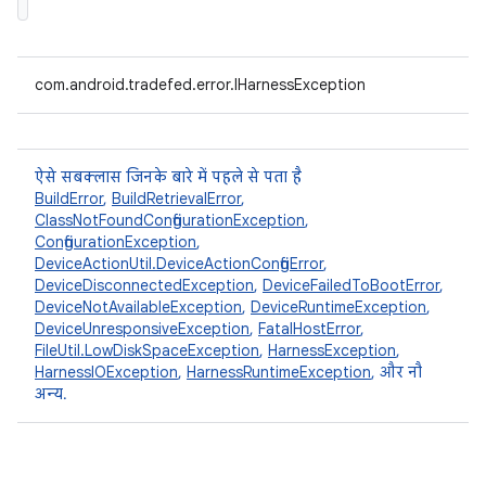
com.android.tradefed.error.IHarnessException
ऐसे सबक्लास जिनके बारे में पहले से पता है
BuildError
,
BuildRetrievalError
,
ClassNotFoundConfigurationException
,
ConfigurationException
,
DeviceActionUtil.DeviceActionConfigError
,
DeviceDisconnectedException
,
DeviceFailedToBootError
,
DeviceNotAvailableException
,
DeviceRuntimeException
,
DeviceUnresponsiveException
,
FatalHostError
,
FileUtil.LowDiskSpaceException
,
HarnessException
,
HarnessIOException
,
HarnessRuntimeException
, और नौ
अन्य.