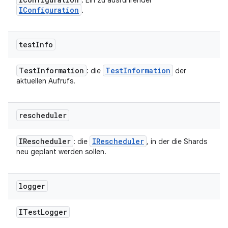
: Ein zu ausführender
IConfiguration
.
test
Info
Test
Information
Test
Information
: die
der
aktuellen Aufrufs.
rescheduler
IRescheduler
IRescheduler
: die
, in der die Shards
neu geplant werden sollen.
logger
ITest
Logger