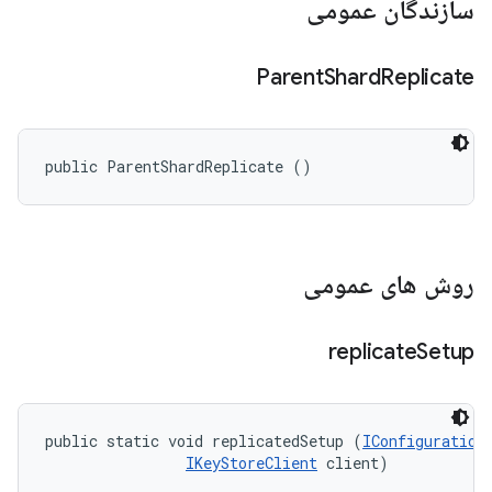
سازندگان عمومی
Parent
Shard
Replicate
public ParentShardReplicate ()
روش های عمومی
replicate
Setup
public static void replicatedSetup (
IConfiguration
IKeyStoreClient
 client)