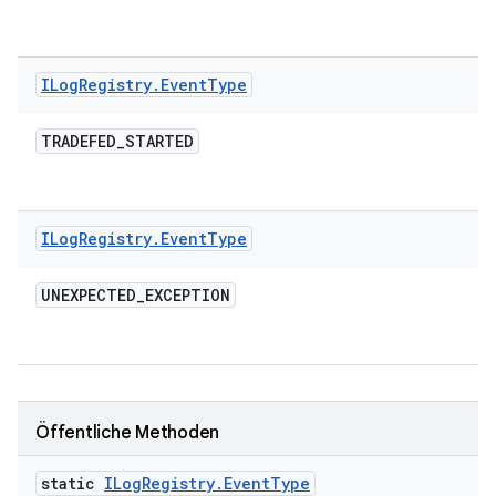
ILog
Registry
.
Event
Type
TRADEFED
_
STARTED
ILog
Registry
.
Event
Type
UNEXPECTED
_
EXCEPTION
Öffentliche Methoden
static
ILog
Registry
.
Event
Type