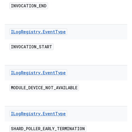
INVOCATION
_
END
ILog
Registry
.
Event
Type
INVOCATION
_
START
ILog
Registry
.
Event
Type
MODULE
_
DEVICE
_
NOT
_
AVAILABLE
ILog
Registry
.
Event
Type
SHARD
_
POLLER
_
EARLY
_
TERMINATION