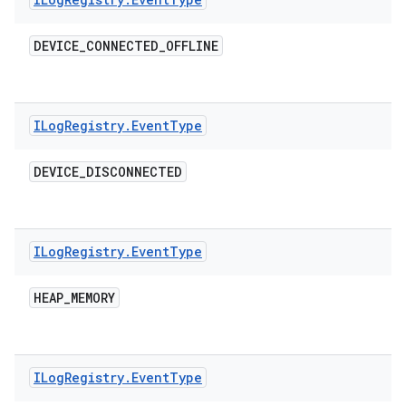
DEVICE
_
CONNECTED
_
OFFLINE
ILog
Registry
.
Event
Type
DEVICE
_
DISCONNECTED
ILog
Registry
.
Event
Type
HEAP
_
MEMORY
ILog
Registry
.
Event
Type