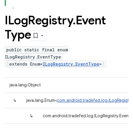
ILog
Registry
.
Event
Type
public static final enum
ILogRegistry.EventType
extends Enum<
ILogRegistry.EventType
>
java.lang.Object
↳
java.lang.Enum<
com.android.tradefed.log.ILogRegistr
↳
com.android.tradefed.log.ILogRegistry.Event