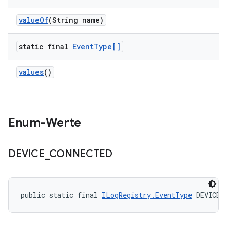
value
Of
(String name)
static final
Event
Type[]
values
()
Enum-Werte
DEVICE
_
CONNECTED
public static final 
ILogRegistry.EventType
 DEVICE_