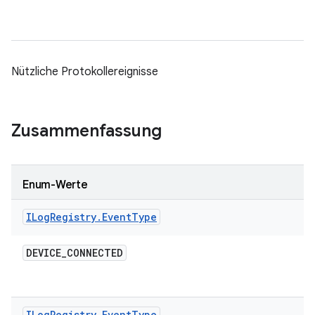
Nützliche Protokollereignisse
Zusammenfassung
Enum-Werte
ILog
Registry
.
Event
Type
DEVICE
_
CONNECTED
ILog
Registry
.
Event
Type