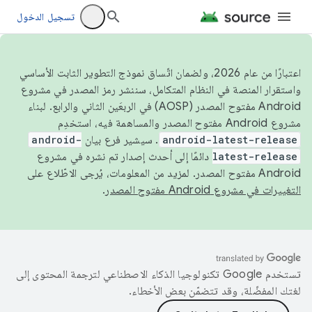
تسجيل الدخول
اعتبارًا من عام 2026، ولضمان اتّساق نموذج التطوير الثابت الأساسي
واستقرار المنصة في النظام المتكامل، سننشر رمز المصدر في مشروع
Android مفتوح المصدر (AOSP) في الربعَين الثاني والرابع. لبناء
مشروع Android مفتوح المصدر والمساهمة فيه، استخدِم
android-latest-release
. سيشير فرع بيان
android-
latest-release
دائمًا إلى أحدث إصدار تم نشره في مشروع
Android مفتوح المصدر. لمزيد من المعلومات، يُرجى الاطّلاع على
التغييرات في مشروع Android مفتوح المصدر
.
تستخدم Google تكنولوجيا الذكاء الاصطناعي لترجمة المحتوى إلى
لغتك المفضّلة، وقد تتضمّن بعض الأخطاء.