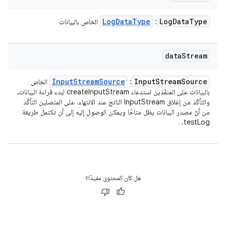
Log
Data
Type
Log
Data
Type
:
الخاص بالبيانات
data
Stream
Input
Stream
Source
Input
Stream
Source
:
الخاص
بالبيانات على المنفّذين استدعاء createInputStream لبدء قراءة البيانات،
والتأكّد من إغلاق InputStream الناتج عند الانتهاء. على المتصلين التأكّد
من أنّ مصدر البيانات يظل متاحًا ويمكن الوصول إليه إلى أن تكتمل طريقة
testLog.
هل كان المحتوى مفيدًا؟