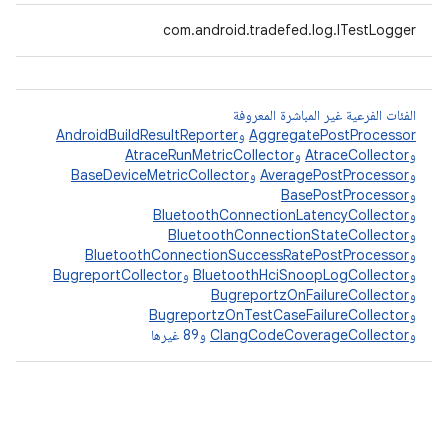
com.android.tradefed.log.ITestLogger
الفئات الفرعية غير المباشرة المعروفة
AggregatePostProcessor
و
AndroidBuildResultReporter
و
AtraceCollector
و
AtraceRunMetricCollector
و
AveragePostProcessor
و
BaseDeviceMetricCollector
و
BasePostProcessor
و
BluetoothConnectionLatencyCollector
و
BluetoothConnectionStateCollector
و
BluetoothConnectionSuccessRatePostProcessor
و
BluetoothHciSnoopLogCollector
و
BugreportCollector
و
BugreportzOnFailureCollector
و
BugreportzOnTestCaseFailureCollector
و
ClangCodeCoverageCollector
و89 غيرها