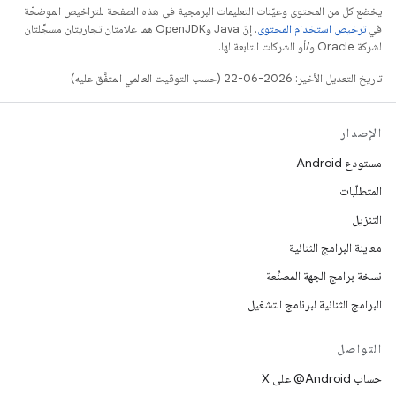
يخضع كل من المحتوى وعيّنات التعليمات البرمجية في هذه الصفحة للتراخيص الموضحّة
في
ترخيص استخدام المحتوى
. إنّ Java وOpenJDK هما علامتان تجاريتان مسجَّلتان
لشركة Oracle و/أو الشركات التابعة لها.
تاريخ التعديل الأخير: 2026-06-22 (حسب التوقيت العالمي المتفَّق عليه)
الإصدار
مستودع Android
المتطلّبات
التنزيل
معاينة البرامج الثنائية
نسخة برامج الجهة المصنِّعة
البرامج الثنائية لبرنامج التشغيل
التواصل
حساب ‎@Android على X