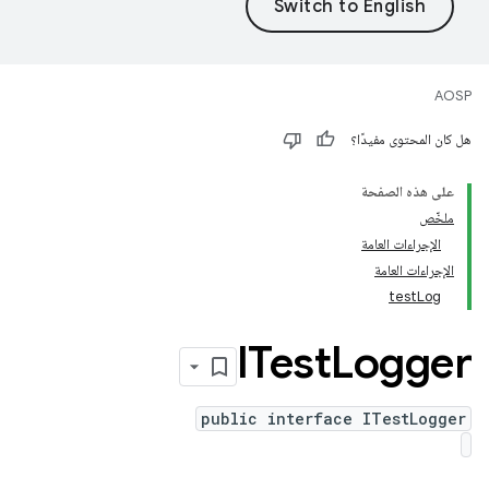
AOSP
هل كان المحتوى مفيدًا؟
على هذه الصفحة
ملخّص
الإجراءات العامة
الإجراءات العامة
testLog
ITest
Logger
public interface ITestLogger