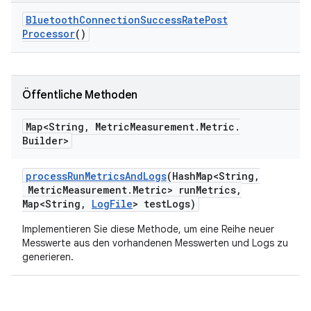
Bluetooth
Connection
Success
Rate
Post
Processor
()
Öffentliche Methoden
Map<String
,
Metric
Measurement
.
Metric
.
Builder>
process
Run
Metrics
And
Logs
(Hash
Map<String
,
Metric
Measurement
.
Metric> run
Metrics
,
Map<String
,
Log
File
> test
Logs)
Implementieren Sie diese Methode, um eine Reihe neuer
Messwerte aus den vorhandenen Messwerten und Logs zu
generieren.