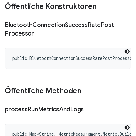
Öffentliche Konstruktoren
Bluetooth
Connection
Success
Rate
Post
Processor
public BluetoothConnectionSuccessRatePostProcessor
Öffentliche Methoden
process
Run
Metrics
And
Logs
public Map<String, MetricMeasurement.Metric.Builder