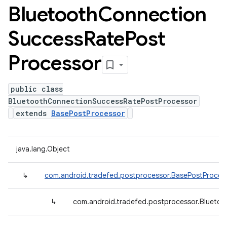
Bluetooth
Connection
Success
Rate
Post
Processor
public class
BluetoothConnectionSuccessRatePostProcessor
extends
BasePostProcessor
java.lang.Object
↳
com.android.tradefed.postprocessor.BasePostProces
↳
com.android.tradefed.postprocessor.Blueto