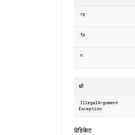
rp
fp
n
थ्रो
Illegal
Argument
Exception
प्रेडिकेट