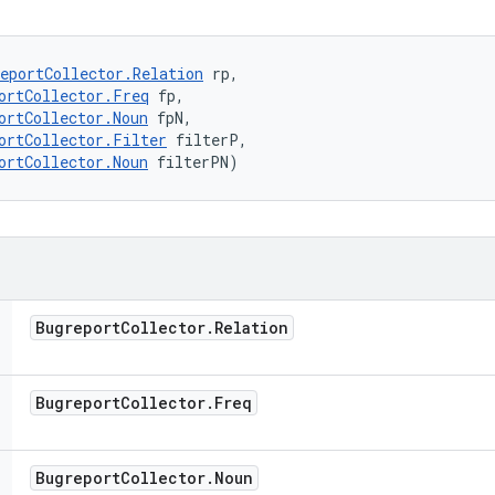
eportCollector.Relation
 rp, 

ortCollector.Freq
 fp, 

ortCollector.Noun
 fpN, 

ortCollector.Filter
 filterP, 

ortCollector.Noun
 filterPN)
Bugreport
Collector
.
Relation
Bugreport
Collector
.
Freq
Bugreport
Collector
.
Noun