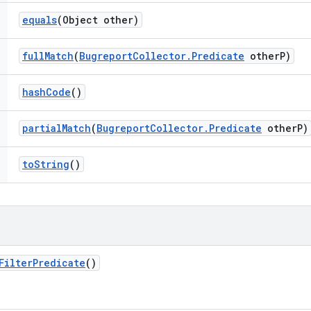
equals
(Object other)
full
Match
(
Bugreport
Collector
.
Predicate
other
P)
hash
Code
()
partial
Match
(
Bugreport
Collector
.
Predicate
other
P)
to
String
()
Filter
Predicate
()