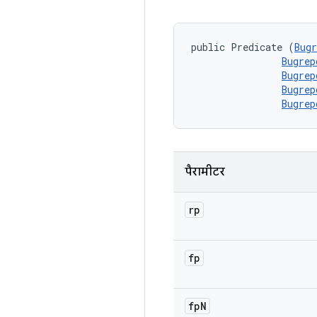
public Predicate (
Bugr
Bugrep
Bugrep
Bugrep
Bugrep
पैरामीटर
rp
fp
fp
N