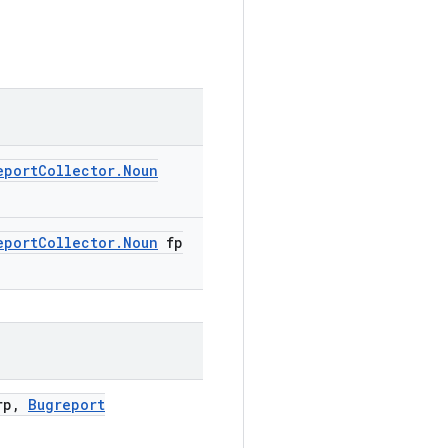
eport
Collector
.
Noun
eport
Collector
.
Noun
fp
p
,
Bugreport