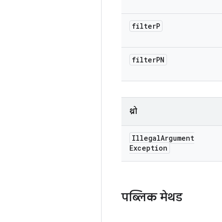
filter
P
filter
PN
थ्रो
Illegal
Argument
Exception
पब्लिक मेथड