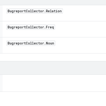
Bugreport
Collector
.
Relation
Bugreport
Collector
.
Freq
Bugreport
Collector
.
Noun