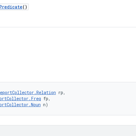
Predicate
()
eportCollector.Relation
 rp, 

ortCollector.Freq
 fp, 

ortCollector.Noun
 n)