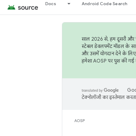
Docs
Android Code Search
साल 2026 से, हम दूसरी और च
स्टेबल डेवलपमेंट मॉडल के सा
और उसमें योगदान देने के लिए
हमेशा AOSP पर पुश की गई सब
Goog
टेक्नोलॉजी का इस्तेमाल करता 
AOSP