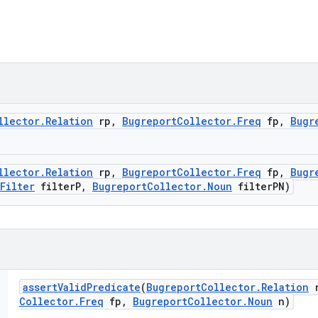
llector
.
Relation
rp
,
Bugreport
Collector
.
Freq
fp
,
Bugr
llector
.
Relation
rp
,
Bugreport
Collector
.
Freq
fp
,
Bugr
Filter
filter
P
,
Bugreport
Collector
.
Noun
filter
PN)
assert
Valid
Predicate
(
Bugreport
Collector
.
Relation
r
Collector
.
Freq
fp
,
Bugreport
Collector
.
Noun
n)