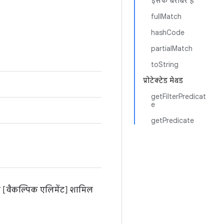
इसके बराबर है
fullMatch
hashCode
partialMatch
toString
प्रोटेक्टेड मेथड
getFilterPredicat
e
getPredicate
 और [वैकल्पिक एलिमेंट] शामिल