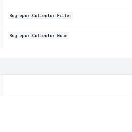
Bugreport
Collector
.
Filter
Bugreport
Collector
.
Noun