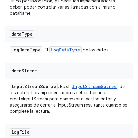
único por invocación, es decir, los implementadores
deben poder controlar varias llamadas con el mismo
dataName.
data
Type
Log
Data
Type
Log
Data
Type
: El
de los datos
data
Stream
Input
Stream
Source
Input
Stream
Source
: Es el
de
los datos. Los implementadores deben llamar a
createInputStream para comenzar a leer los datos y
asegurarse de cerrar el InputStream resultante cuando se
complete la lectura.
log
File