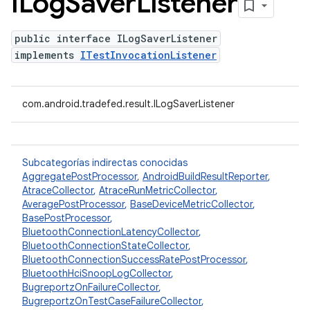
ILog
Saver
Listener
public interface ILogSaverListener
implements
ITestInvocationListener
com.android.tradefed.result.ILogSaverListener
Subcategorías indirectas conocidas
AggregatePostProcessor
,
AndroidBuildResultReporter
,
AtraceCollector
,
AtraceRunMetricCollector
,
AveragePostProcessor
,
BaseDeviceMetricCollector
,
BasePostProcessor
,
BluetoothConnectionLatencyCollector
,
BluetoothConnectionStateCollector
,
BluetoothConnectionSuccessRatePostProcessor
,
BluetoothHciSnoopLogCollector
,
BugreportzOnFailureCollector
,
BugreportzOnTestCaseFailureCollector
,