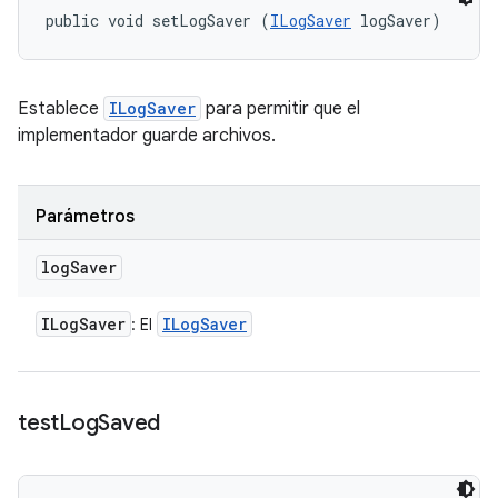
public void setLogSaver (
ILogSaver
 logSaver)
Establece
ILogSaver
para permitir que el
implementador guarde archivos.
Parámetros
log
Saver
ILog
Saver
ILog
Saver
: El
test
Log
Saved