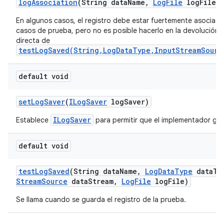
log
Association
(String data
Name
,
Log
File
log
File)
En algunos casos, el registro debe estar fuertemente asociado
casos de prueba, pero no es posible hacerlo en la devolución 
directa de
testLogSaved(String,LogDataType,InputStreamSourc
default void
set
Log
Saver
(
ILog
Saver
log
Saver)
ILogSaver
Establece
para permitir que el implementador gua
default void
test
Log
Saved
(String data
Name
,
Log
Data
Type
data
Ty
Stream
Source
data
Stream
,
Log
File
log
File)
Se llama cuando se guarda el registro de la prueba.