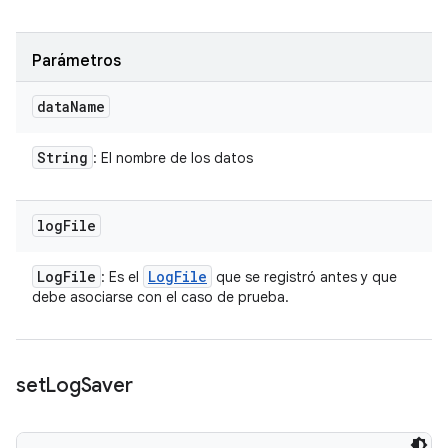
Parámetros
data
Name
String
: El nombre de los datos
log
File
Log
File
Log
File
: Es el
que se registró antes y que
debe asociarse con el caso de prueba.
set
Log
Saver