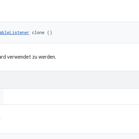
ableListener
 clone ()
hard verwendet zu werden.
r