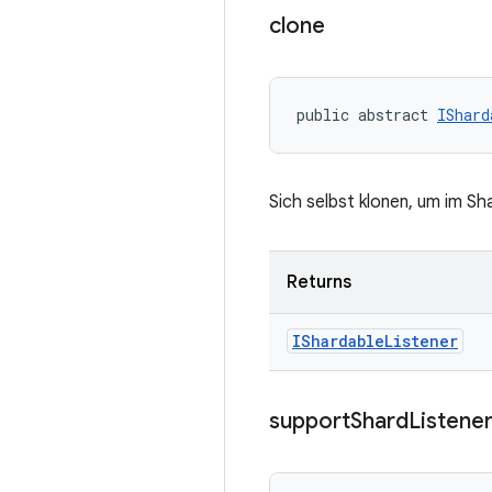
clone
public abstract 
IShard
Sich selbst klonen, um im S
Returns
IShardable
Listener
support
Shard
Listene