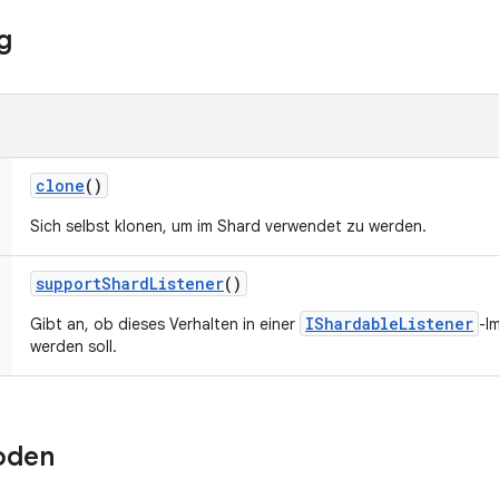
g
clone
()
Sich selbst klonen, um im Shard verwendet zu werden.
support
Shard
Listener
()
IShardableListener
Gibt an, ob dieses Verhalten in einer
-I
werden soll.
oden