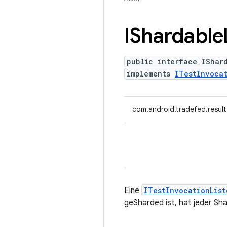
IShardable
public interface IShar
implements
ITestInvocat
com.android.tradefed.result
Eine
ITestInvocationList
geSharded ist, hat jeder Sha