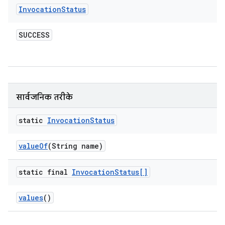
Invocation
Status
SUCCESS
सार्वजनिक तरीके
static
Invocation
Status
value
Of
(String name)
static final
Invocation
Status[]
values
()