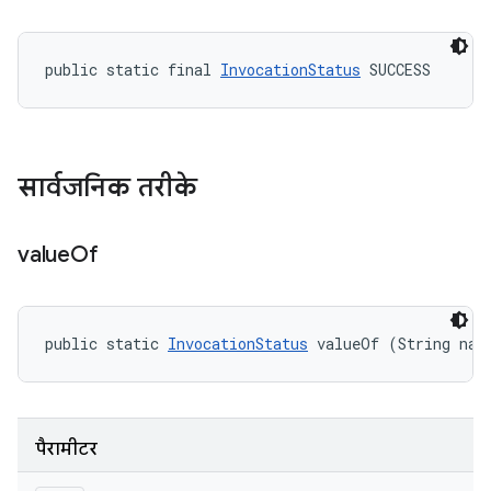
public static final 
InvocationStatus
 SUCCESS
सार्वजनिक तरीके
value
Of
public static 
InvocationStatus
 valueOf (String nam
पैरामीटर