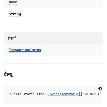
name
String
रिटर्न
Invocation
Status
वैल्यू
public static final 
InvocationStatus[]
 values ()