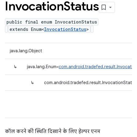
Invocation
Status
public final enum InvocationStatus
extends Enum<
InvocationStatus
>
java.lang.Object
↳
java.lang.Enum<
com.android.tradefed.result.Invocatio
↳
com.android.tradefed.result.InvocationStatus
कॉल करने की स्थिति दिखाने के लिए हेल्पर एनम