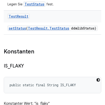
TestStatus
Legen Sie
fest.
Test
Result
set
Status
(
Test
Result
.
Test
Status
ddmlib
Status)
Konstanten
IS
_
FLAKY
public static final String IS_FLAKY
Konstanter Wert: "is_flaky"