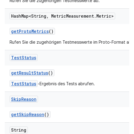
Rufen Sie die zugehörigen Testmesswerte ab.
Hash
Map<String
,
Metric
Measurement
.
Metric>
get
Proto
Metrics
()
Rufen Sie die zugehörigen Testmesswerte im Proto-Format ab.
Test
Status
get
Result
Status
()
TestStatus
-Ergebnis des Tests abrufen.
Skip
Reason
get
Skip
Reason
()
String