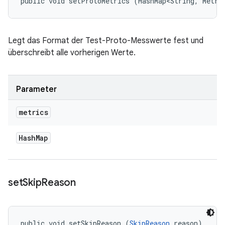
public void setProtoMetrics (HashMap<String, Metri
Legt das Format der Test-Proto-Messwerte fest und
überschreibt alle vorherigen Werte.
Parameter
metrics
Hash
Map
set
Skip
Reason
public void setSkipReason (
SkipReason
 reason)