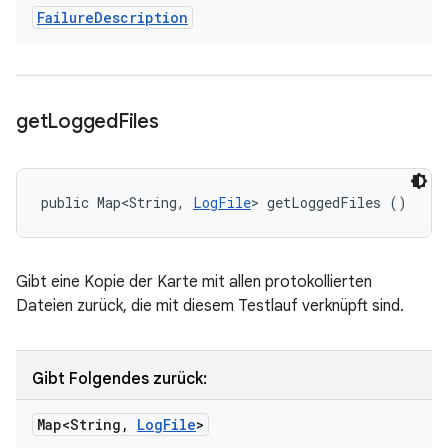
Failure
Description
get
Logged
Files
public Map<String, 
LogFile
> getLoggedFiles ()
Gibt eine Kopie der Karte mit allen protokollierten
Dateien zurück, die mit diesem Testlauf verknüpft sind.
Gibt Folgendes zurück:
Map<String
,
Log
File
>