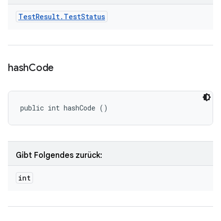
Test
Result
.
Test
Status
hash
Code
public int hashCode ()
Gibt Folgendes zurück:
int