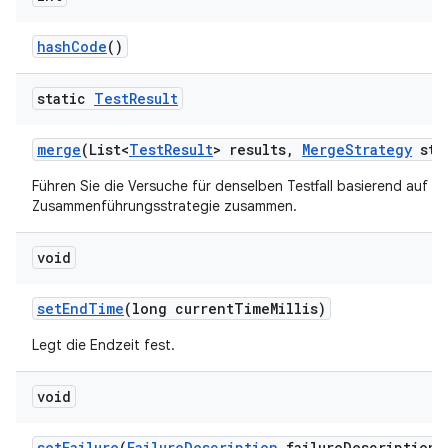
hash
Code
()
static
Test
Result
merge
(List<
Test
Result
> results
,
Merge
Strategy
str
Führen Sie die Versuche für denselben Testfall basierend auf de
Zusammenführungsstrategie zusammen.
void
set
End
Time
(long current
Time
Millis)
Legt die Endzeit fest.
void
set
Failure
(
Failure
Description
failure
Description)