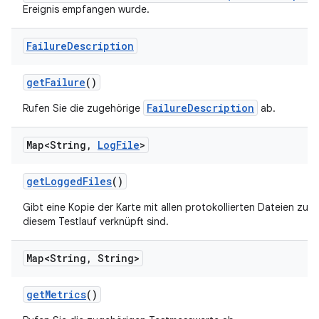
Ereignis empfangen wurde.
Failure
Description
get
Failure
()
FailureDescription
Rufen Sie die zugehörige
ab.
Map<String
,
Log
File
>
get
Logged
Files
()
Gibt eine Kopie der Karte mit allen protokollierten Dateien zurü
diesem Testlauf verknüpft sind.
Map<String
,
String>
get
Metrics
()