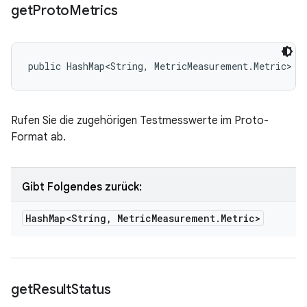
get
Proto
Metrics
public HashMap<String, MetricMeasurement.Metric> g
Rufen Sie die zugehörigen Testmesswerte im Proto-
Format ab.
Gibt Folgendes zurück:
Hash
Map<String
,
Metric
Measurement
.
Metric>
get
Result
Status