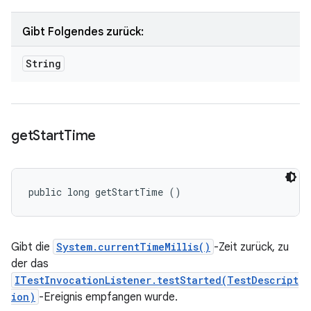
Gibt Folgendes zurück:
String
get
Start
Time
public long getStartTime ()
Gibt die
System.currentTimeMillis()
-Zeit zurück, zu
der das
ITestInvocationListener.testStarted(TestDescript
ion)
-Ereignis empfangen wurde.