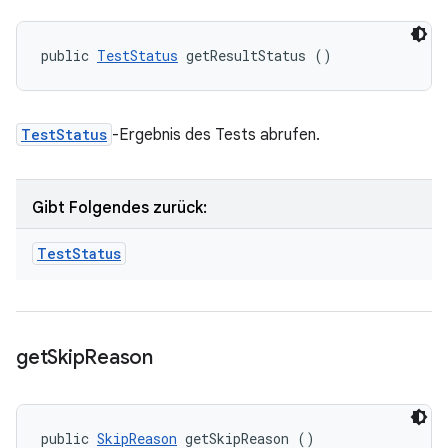
public 
TestStatus
 getResultStatus ()
TestStatus
-Ergebnis des Tests abrufen.
Gibt Folgendes zurück:
Test
Status
get
Skip
Reason
public 
SkipReason
 getSkipReason ()