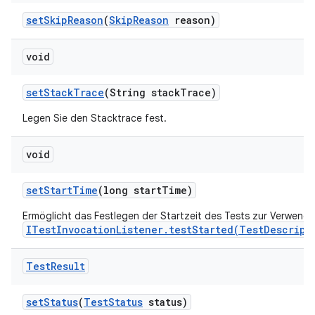
set
Skip
Reason
(
Skip
Reason
reason)
void
set
Stack
Trace
(String stack
Trace)
Legen Sie den Stacktrace fest.
void
set
Start
Time
(long start
Time)
Ermöglicht das Festlegen der Startzeit des Tests zur Verwend
ITestInvocationListener.testStarted(TestDescript
Test
Result
set
Status
(
Test
Status
status)