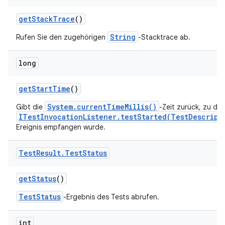
get
Stack
Trace
()
String
Rufen Sie den zugehörigen
-Stacktrace ab.
long
get
Start
Time
()
System.currentTimeMillis()
Gibt die
-Zeit zurück, zu der
ITestInvocationListener.testStarted(TestDescript
Ereignis empfangen wurde.
Test
Result
.
Test
Status
get
Status
()
TestStatus
-Ergebnis des Tests abrufen.
int