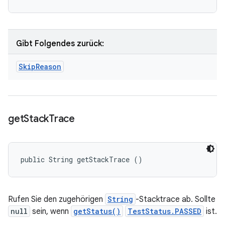
Gibt Folgendes zurück:
Skip
Reason
get
Stack
Trace
public String getStackTrace ()
Rufen Sie den zugehörigen
String
-Stacktrace ab. Sollte
null
sein, wenn
getStatus()
TestStatus.PASSED
ist.