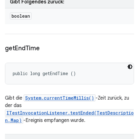
Gibt Folgendes zurück:
boolean
get
End
Time
public long getEndTime ()
Gibt die
System.currentTimeMillis()
-Zeit zurück, zu
der das
ITestInvocationListener.testEnded(TestDescriptio
n,Map)
-Ereignis empfangen wurde.