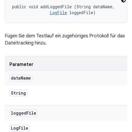
public void addLoggedFile (String dataName, 

LogFile
 loggedFile)
Fügen Sie dem Testlauf ein zugehöriges Protokoll für das
Dateitracking hinzu.
Parameter
data
Name
String
logged
File
Log
File