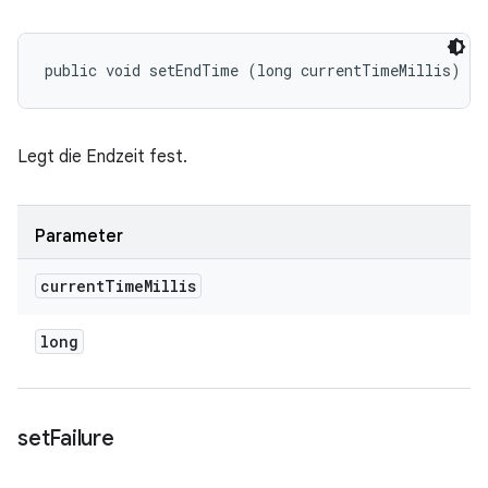
public void setEndTime (long currentTimeMillis)
Legt die Endzeit fest.
Parameter
current
Time
Millis
long
set
Failure