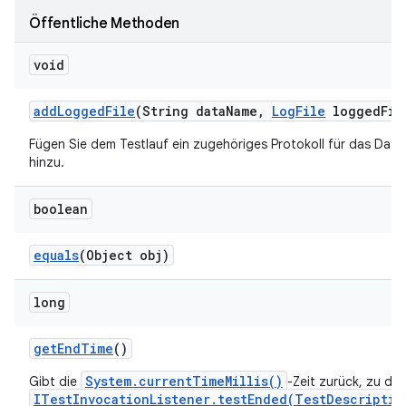
Öffentliche Methoden
void
add
Logged
File
(String data
Name
,
Log
File
logged
Fil
Fügen Sie dem Testlauf ein zugehöriges Protokoll für das Date
hinzu.
boolean
equals
(Object obj)
long
get
End
Time
()
System.currentTimeMillis()
Gibt die
-Zeit zurück, zu der
ITestInvocationListener.testEnded(TestDescriptio