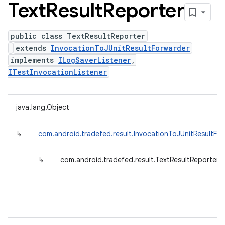
Text
Result
Reporter
public class TextResultReporter
extends
InvocationToJUnitResultForwarder
implements
ILogSaverListener
,
ITestInvocationListener
java.lang.Object
↳
com.android.tradefed.result.InvocationToJUnitResultFo
↳
com.android.tradefed.result.TextResultReporter