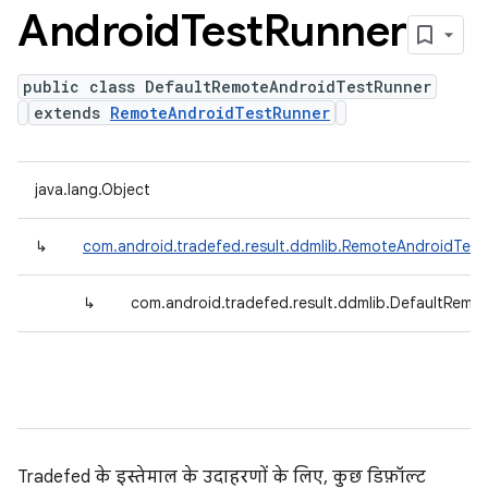
Android
Test
Runner
public class DefaultRemoteAndroidTestRunner
extends
RemoteAndroidTestRunner
java.lang.Object
↳
com.android.tradefed.result.ddmlib.RemoteAndroidTest
↳
com.android.tradefed.result.ddmlib.DefaultRemo
Tradefed के इस्तेमाल के उदाहरणों के लिए, कुछ डिफ़ॉल्ट