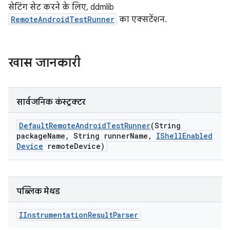
सेटिंग सेट करने के लिए, ddmlib
RemoteAndroidTestRunner
का एक्सटेंशन.
खास जानकारी
सार्वजनिक कंस्ट्रक्टर
Default
Remote
Android
Test
Runner
(String
package
Name
,
String runner
Name
,
IShell
Enabled
Device
remote
Device)
पब्लिक मेथड
IInstrumentation
Result
Parser