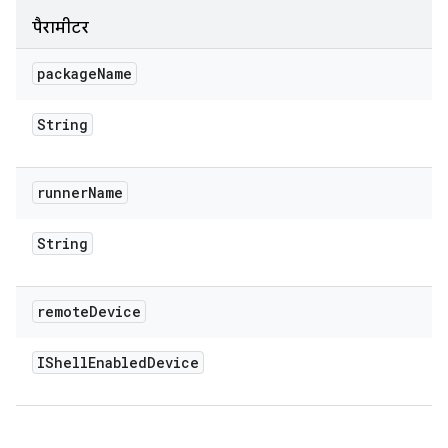
पैरामीटर
package
Name
String
runner
Name
String
remote
Device
IShell
Enabled
Device