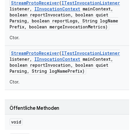
Stream
Proto
Receiver
(
ITest
Invocation
Listener
listener
,
IInvocation
Context
main
Context
,
boolean report
Invocation
,
boolean quiet
Parsing
,
boolean report
Logs
,
String log
Name
Prefix
,
boolean merge
Invocation
Metrics)
Ctor.
Stream
Proto
Receiver
(
ITest
Invocation
Listener
listener
,
IInvocation
Context
main
Context
,
boolean report
Invocation
,
boolean quiet
Parsing
,
String log
Name
Prefix)
Ctor.
Öffentliche Methoden
void