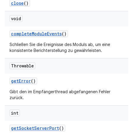
close
()
void
complete
Module
Events
()
Schließen Sie die Ereignisse des Moduls ab, um eine
konsistente Berichterstellung zu gewährleisten.
Throwable
get
Error
()
Gibt den im Empfängerthread abgefangenen Fehler
zurück.
int
get
Socket
Server
Port
()