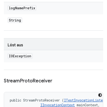
log
Name
Prefix
String
Löst aus
IOException
Stream
Proto
Receiver
public StreamProtoReceiver (
ITestInvocationListene
IInvocationContext
 mainContext, 
