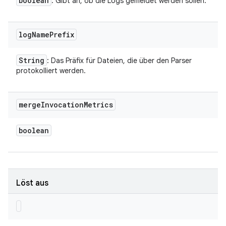
boolean
: Gibt an, ob die Logs gemeldet werden sollen.
log
Name
Prefix
String
: Das Präfix für Dateien, die über den Parser
protokolliert werden.
merge
Invocation
Metrics
boolean
Löst aus