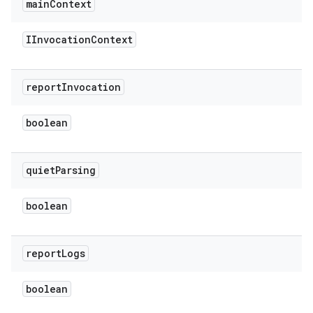
main
Context
IInvocation
Context
report
Invocation
boolean
quiet
Parsing
boolean
report
Logs
boolean