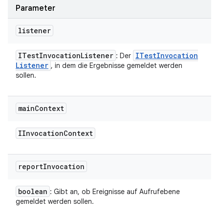
Parameter
listener
ITest
Invocation
Listener
ITest
Invocation
: Der
Listener
, in dem die Ergebnisse gemeldet werden
sollen.
main
Context
IInvocation
Context
report
Invocation
boolean
: Gibt an, ob Ereignisse auf Aufrufebene
gemeldet werden sollen.