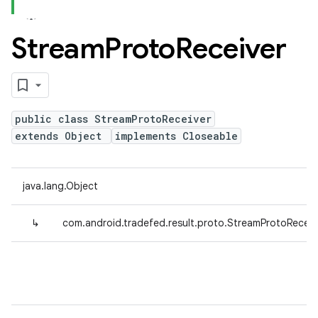
Stream
Proto
Receiver
public class StreamProtoReceiver
extends Object
implements Closeable
java.lang.Object
↳
com.android.tradefed.result.proto.StreamProtoReceiv