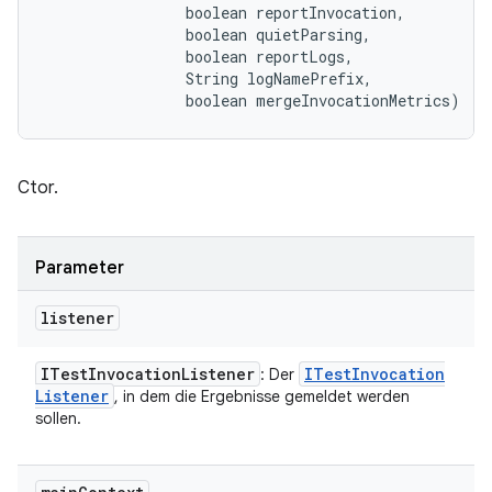
                boolean reportInvocation, 

                boolean quietParsing, 

                boolean reportLogs, 

                String logNamePrefix, 

                boolean mergeInvocationMetrics)
Ctor.
Parameter
listener
ITest
Invocation
Listener
ITest
Invocation
: Der
Listener
, in dem die Ergebnisse gemeldet werden
sollen.