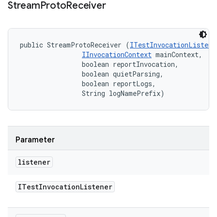
Stream
Proto
Receiver
public StreamProtoReceiver (
ITestInvocationListene
IInvocationContext
 mainContext, 

                boolean reportInvocation, 

                boolean quietParsing, 

                boolean reportLogs, 

                String logNamePrefix)
Parameter
listener
ITest
Invocation
Listener