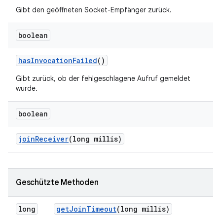
Gibt den geöffneten Socket-Empfänger zurück.
boolean
has
Invocation
Failed
()
Gibt zurück, ob der fehlgeschlagene Aufruf gemeldet
wurde.
boolean
join
Receiver
(long millis)
Geschützte Methoden
long
get
Join
Timeout
(long millis)