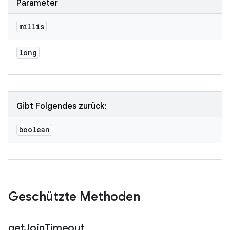
Parameter
millis
long
Gibt Folgendes zurück:
boolean
Geschützte Methoden
get
Join
Timeout