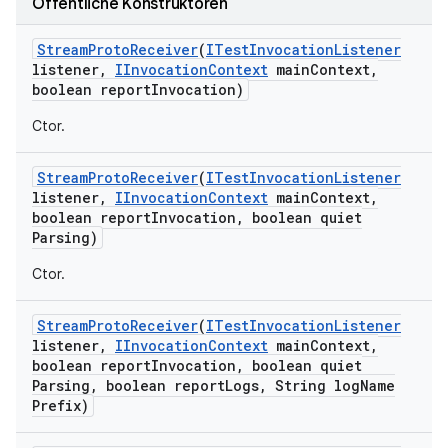
Öffentliche Konstruktoren
Stream
Proto
Receiver
(
ITest
Invocation
Listener
listener
,
IInvocation
Context
main
Context
,
boolean report
Invocation)
Ctor.
Stream
Proto
Receiver
(
ITest
Invocation
Listener
listener
,
IInvocation
Context
main
Context
,
boolean report
Invocation
,
boolean quiet
Parsing)
Ctor.
Stream
Proto
Receiver
(
ITest
Invocation
Listener
listener
,
IInvocation
Context
main
Context
,
boolean report
Invocation
,
boolean quiet
Parsing
,
boolean report
Logs
,
String log
Name
Prefix)