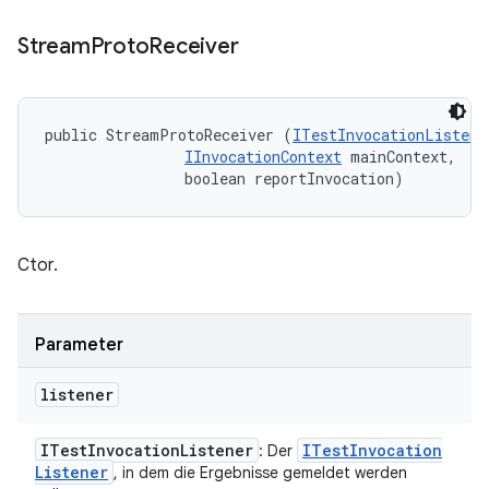
Stream
Proto
Receiver
public StreamProtoReceiver (
ITestInvocationListene
IInvocationContext
 mainContext, 

                boolean reportInvocation)
Ctor.
Parameter
listener
ITest
Invocation
Listener
ITest
Invocation
: Der
Listener
, in dem die Ergebnisse gemeldet werden