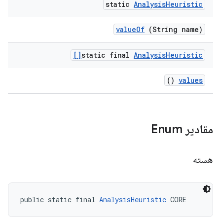
static
Analysis
Heuristic
value
Of
(String name)
static final
Analysis
Heuristic[]
()
values
مقادیر Enum
هسته
public static final 
AnalysisHeuristic
 CORE