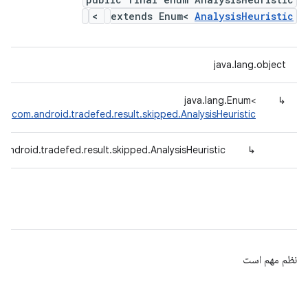
>
extends Enum<
AnalysisHeuristic
java.lang.object
java.lang.Enum<
↳
>
com.android.tradefed.result.skipped.AnalysisHeuristic
android.tradefed.result.skipped.AnalysisHeuristic
↳
نظم مهم است