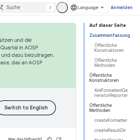
/
Anmelden
Auf dieser Seite
Zusammenfassung
tützen und die
Öffentliche
. Quartal in AOSP
Konstruktoren
 und dazu beizutragen.
Öffentliche
ease, das an AOSP
Methoden
Öffentliche
Konstruktoren
XmlFormattedGe
neratorReporter
Öffentliche
Methoden
createFormatter
createResultDir
War das hilfreich?