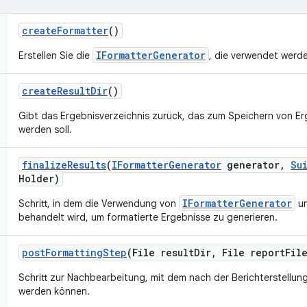
create
Formatter
()
IFormatterGenerator
Erstellen Sie die
, die verwendet werde
create
Result
Dir
()
Gibt das Ergebnisverzeichnis zurück, das zum Speichern von E
werden soll.
finalize
Results
(
IFormatter
Generator
generator
,
Su
Holder)
IFormatterGenerator
Schritt, in dem die Verwendung von
u
behandelt wird, um formatierte Ergebnisse zu generieren.
post
Formatting
Step
(File result
Dir
,
File report
Fil
Schritt zur Nachbearbeitung, mit dem nach der Berichterstellu
werden können.