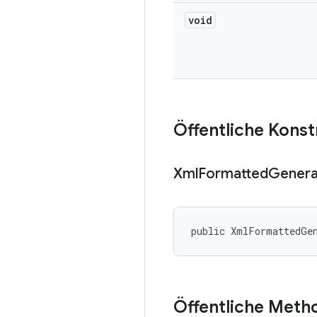
void
Öffentliche Kons
Xml
Formatted
Genera
public XmlFormattedGe
Öffentliche Meth