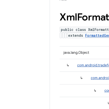
Xml
Format
public class XmlFormat
extends
FormattedGe
java.lang.Object
↳
com.android.tradefe
↳
com.android
↳
co