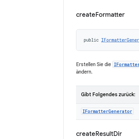
create
Formatter
public 
IFormatterGene
Erstellen Sie die
IFormatte
ändern.
Gibt Folgendes zurück:
IFormatter
Generator
create
Result
Dir