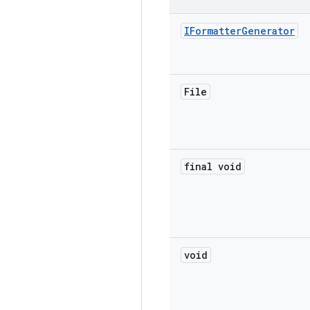
IFormatter
Generator
File
final void
void