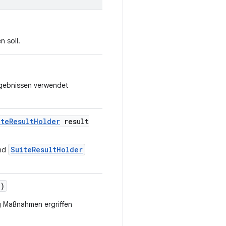
n soll.
rgebnissen verwendet
ite
Result
Holder
result
SuiteResultHolder
nd
e)
ng Maßnahmen ergriffen