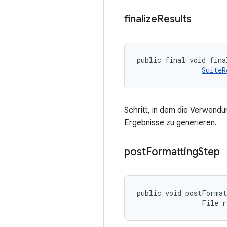
finalize
Results
public final void fina
SuiteR
Schritt, in dem die Verwend
Ergebnisse zu generieren.
post
Formatting
Step
public void postFormat
                File 