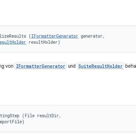
lizeResults (
IFormatterGenerator
 generator, 

esultHolder
 resultHolder)
ung von
IFormatterGenerator
und
SuiteResultHolder
behan
tingStep (File resultDir, 

reportFile)