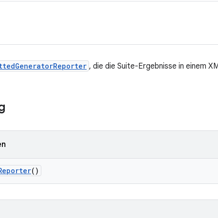
ttedGeneratorReporter
, die die Suite-Ergebnisse in einem 
g
en
Reporter
()