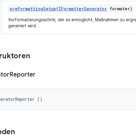
pre
Formatting
Setup
(
IFormatter
Generator
formater)
Vorformatierungsschritt, der es ermöglicht, Maßnahmen zu ergre
generiert wird.
truktoren
tor
Reporter
neratorReporter ()
oden