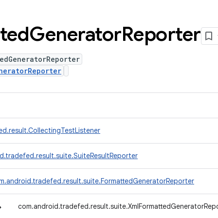
ted
Generator
Reporter
tedGeneratorReporter
neratorReporter
d.result.CollectingTestListener
.tradefed.result.suite.SuiteResultReporter
m.android.tradefed.result.suite.FormattedGeneratorReporter
↳
com.android.tradefed.result.suite.XmlFormattedGeneratorRep