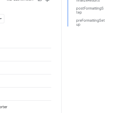
finalizeResults
postFormattingS
tep
preFormattingSet
up
orter