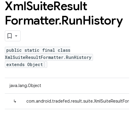
Xml
Suite
Result
Formatter
.
Run
History
public static final class
XmlSuiteResultFormatter.RunHistory
extends Object
java.lang.Object
↳
com.android.tradefed.result.suite.XmlSuiteResultForma