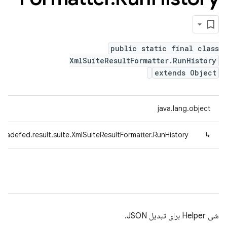
public static final class
XmlSuiteResultFormatter.RunHistory
extends Object
java.lang.object
tradefed.result.suite.XmlSuiteResultFormatter.RunHistory
↳
شی Helper برای تبدیل JSON.