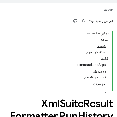
AOSP
این مرور مفید بود؟
در این صفحه
خلاصه
فیلدها
سازندگان عمومی
فیلدها
commandLineArgs
پایان زمان
تست های ناموفق
نام میزبان
Xml
Suite
Result
Formatter
.
Run
History