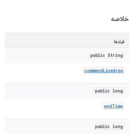
خلاصه
فیلدها
public String
command
Line
Args
public long
end
Time
public long