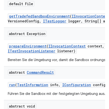
default File
get
Tradefed
Sandbox
Environment
(
IInvocation
Context
Versioned
Config
,
ITest
Logger
logger
,
String[] arg
abstract Exception
prepare
Environment
(
IInvocation
Context
context
,
I
ITest
Invocation
Listener
listener)
Bereiten Sie die Umgebung vor, damit die Sandbox ordnungsg
abstract
Command
Result
run
(
Test
Information
info
,
IConfiguration
configur
Führen Sie die Sandbox mit der festgelegten Umgebung aus.
abstract void