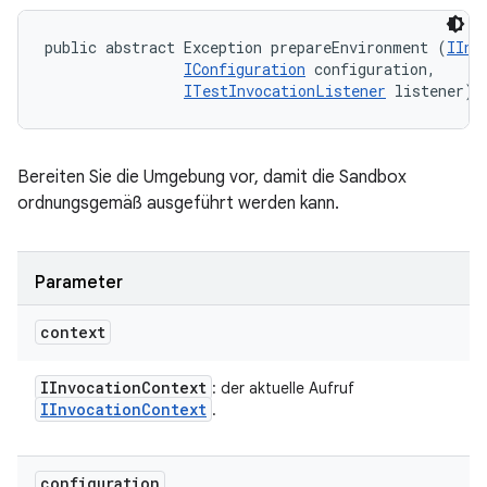
public abstract Exception prepareEnvironment (
IInv
IConfiguration
 configuration, 

ITestInvocationListener
 listener)
Bereiten Sie die Umgebung vor, damit die Sandbox
ordnungsgemäß ausgeführt werden kann.
Parameter
context
IInvocation
Context
: der aktuelle Aufruf
IInvocation
Context
.
configuration