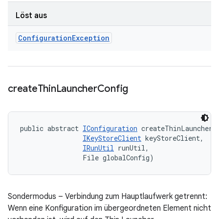
Löst aus
Configuration
Exception
create
Thin
Launcher
Config
public abstract 
IConfiguration
 createThinLauncherCo
IKeyStoreClient
 keyStoreClient, 

IRunUtil
 runUtil, 

                File globalConfig)
Sondermodus – Verbindung zum Hauptlaufwerk getrennt:
Wenn eine Konfiguration im übergeordneten Element nicht