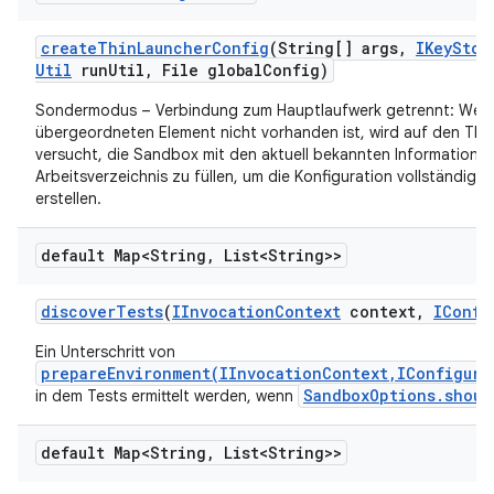
create
Thin
Launcher
Config
(String[] args
,
IKey
Stor
Util
run
Util
,
File global
Config)
Sondermodus – Verbindung zum Hauptlaufwerk getrennt: Wenn 
übergeordneten Element nicht vorhanden ist, wird auf den Thin
versucht, die Sandbox mit den aktuell bekannten Informatione
Arbeitsverzeichnis zu füllen, um die Konfiguration vollständig i
erstellen.
default Map<String
,
List<String>>
discover
Tests
(
IInvocation
Context
context
,
IConfi
Ein Unterschritt von
prepareEnvironment(IInvocationContext,IConfigura
SandboxOptions.shoul
in dem Tests ermittelt werden, wenn
default Map<String
,
List<String>>