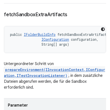
fetch
Sandbox
Extra
Artifacts
public 
IFolderBuildInfo
 fetchSandboxExtraArtifacts
IConfiguration
 configuration, 

                String[] args)
Untergeordneter Schritt von
prepareEnvironment(IInvocationContext,IConfigur
ation,ITestInvocationListener)
, in dem zusätzliche
Dateien abgerufen werden, die für die Sandbox
erforderlich sind.
Parameter