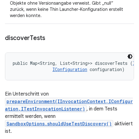
Objekte ohne Versionsangabe verweist. Gibt „null“
zurück, wenn keine Thin Launcher-Konfiguration erstellt
werden konnte.
discover
Tests
public Map<String, List<String>> discoverTests (
II
IConfiguration
 configuration)
Ein Unterschritt von
prepareEnvironment(IInvocationContext,IConfigur
ation,ITestInvocationListener)
, in dem Tests
ermittelt werden, wenn
SandboxOptions.shouldUseTestDiscovery()
aktiviert
ist.