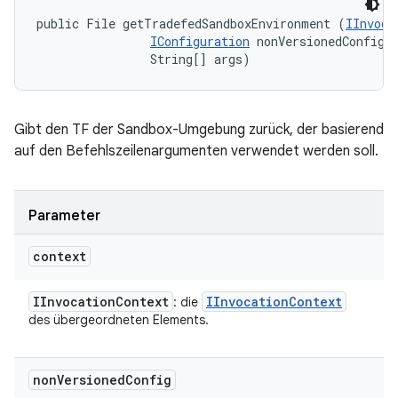
public File getTradefedSandboxEnvironment (
IInvoca
IConfiguration
 nonVersionedConfig, 
                String[] args)
Gibt den TF der Sandbox-Umgebung zurück, der basierend
auf den Befehlszeilenargumenten verwendet werden soll.
Parameter
context
IInvocation
Context
IInvocation
Context
: die
des übergeordneten Elements.
non
Versioned
Config