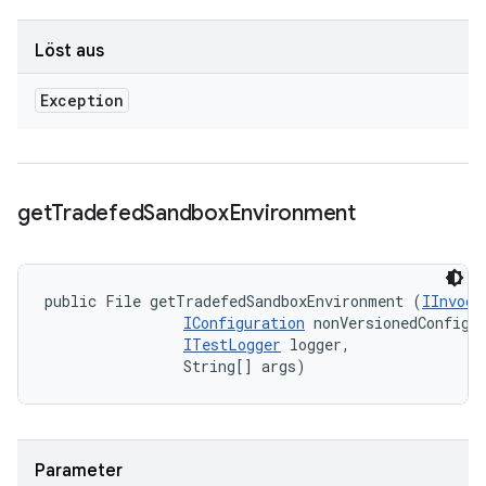
Löst aus
Exception
get
Tradefed
Sandbox
Environment
public File getTradefedSandboxEnvironment (
IInvoca
IConfiguration
 nonVersionedConfig, 
ITestLogger
 logger, 

                String[] args)
Parameter