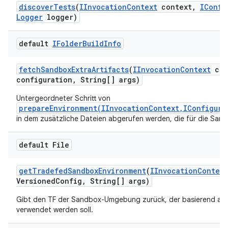
discover
Tests
(
IInvocation
Context
context
,
IConfi
Logger
logger)
default
IFolder
Build
Info
fetch
Sandbox
Extra
Artifacts
(
IInvocation
Context
con
configuration
,
String[] args)
Untergeordneter Schritt von
prepareEnvironment(IInvocationContext,IConfigura
in dem zusätzliche Dateien abgerufen werden, die für die Sandb
default File
get
Tradefed
Sandbox
Environment
(
IInvocation
Context
Versioned
Config
,
String[] args)
Gibt den TF der Sandbox-Umgebung zurück, der basierend auf
verwendet werden soll.