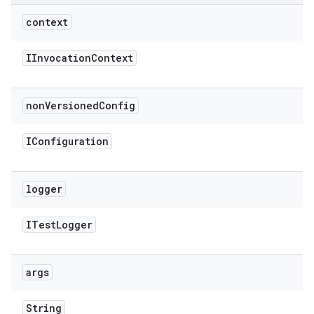
context
IInvocation
Context
non
Versioned
Config
IConfiguration
logger
ITest
Logger
args
String