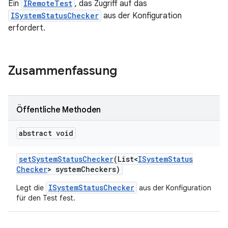
Ein
IRemoteTest
, das Zugriff auf das
ISystemStatusChecker
aus der Konfiguration
erfordert.
Zusammenfassung
Öffentliche Methoden
abstract void
set
System
Status
Checker
(List<
ISystem
Status
Checker
> system
Checkers)
ISystemStatusChecker
Legt die
aus der Konfiguration
für den Test fest.