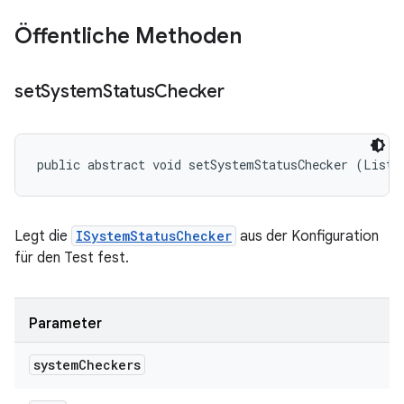
Öffentliche Methoden
set
System
Status
Checker
public abstract void setSystemStatusChecker (List<
Legt die
ISystemStatusChecker
aus der Konfiguration
für den Test fest.
Parameter
system
Checkers