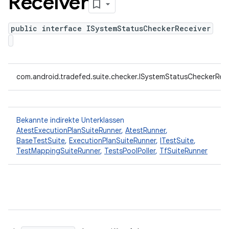
Receiver
public interface ISystemStatusCheckerReceiver
com.android.tradefed.suite.checker.ISystemStatusCheckerRece
Bekannte indirekte Unterklassen
AtestExecutionPlanSuiteRunner
,
AtestRunner
,
BaseTestSuite
,
ExecutionPlanSuiteRunner
,
ITestSuite
,
TestMappingSuiteRunner
,
TestsPoolPoller
,
TfSuiteRunner