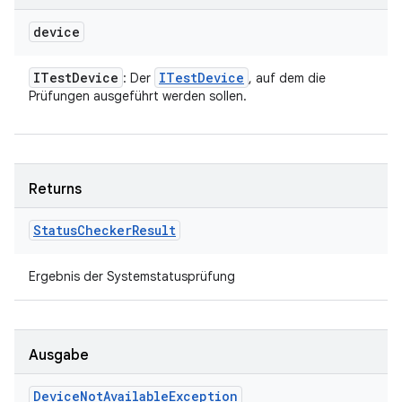
device
ITest
Device
ITest
Device
: Der
, auf dem die
Prüfungen ausgeführt werden sollen.
Returns
Status
Checker
Result
Ergebnis der Systemstatusprüfung
Ausgabe
Device
Not
Available
Exception