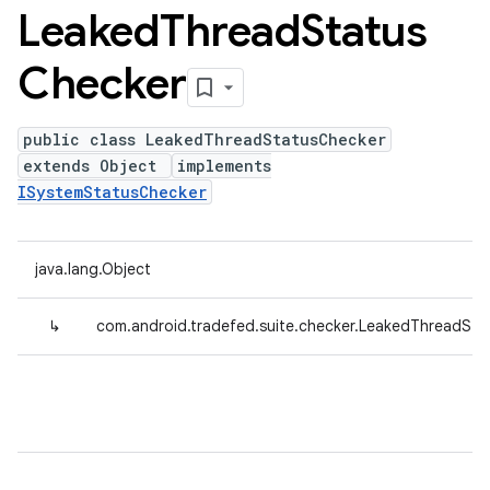
Leaked
Thread
Status
Checker
public class LeakedThreadStatusChecker
extends Object
implements
ISystemStatusChecker
java.lang.Object
↳
com.android.tradefed.suite.checker.LeakedThreadSta