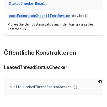
Status
Checker
Result
post
Execution
Check
(
ITest
Device
device)
Prüfen Sie den Systemstatus nach der Ausführung des
Testmoduls.
Öffentliche Konstruktoren
Leaked
Thread
Status
Checker
public LeakedThreadStatusChecker ()