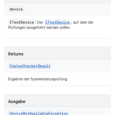
device
ITest
Device
ITest
Device
: Der
, auf dem die
Prüfungen ausgeführt werden sollen.
Returns
Status
Checker
Result
Ergebnis der Systemstatusprüfung
Ausgabe
Device
Not
Available
Exception