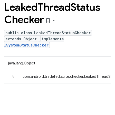
Leaked
Thread
Status
Checker
public class LeakedThreadStatusChecker
extends Object
implements
ISystemStatusChecker
java.lang.Object
↳
com.android.tradefed.suite.checker.LeakedThreadSta