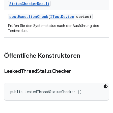
Status
Checker
Result
post
Execution
Check
(
ITest
Device
device)
Prüfen Sie den Systemstatus nach der Ausführung des
Testmoduls.
Öffentliche Konstruktoren
Leaked
Thread
Status
Checker
public LeakedThreadStatusChecker ()