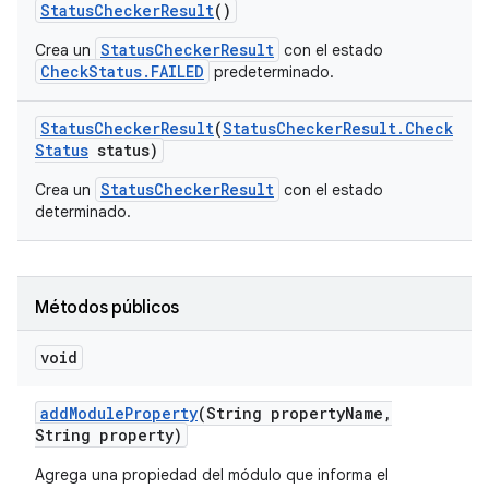
Status
Checker
Result
()
StatusCheckerResult
Crea un
con el estado
CheckStatus.FAILED
predeterminado.
Status
Checker
Result
(
Status
Checker
Result
.
Check
Status
status)
StatusCheckerResult
Crea un
con el estado
determinado.
Métodos públicos
void
add
Module
Property
(String property
Name
,
String property)
Agrega una propiedad del módulo que informa el