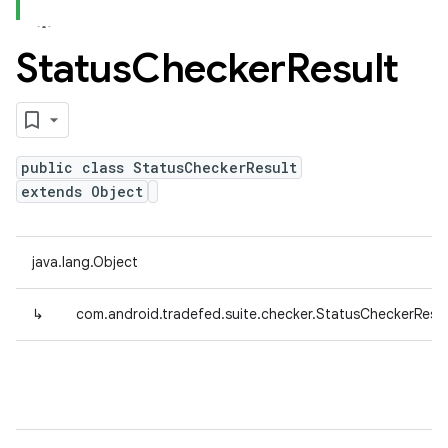
Status
Checker
Result
public class StatusCheckerResult
extends Object
java.lang.Object
↳
com.android.tradefed.suite.checker.StatusCheckerResul