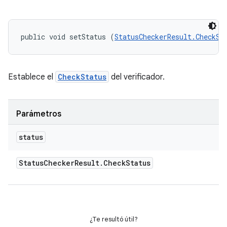
public void setStatus (
StatusCheckerResult.CheckSt
Establece el
CheckStatus
del verificador.
Parámetros
status
Status
Checker
Result
.
Check
Status
¿Te resultó útil?