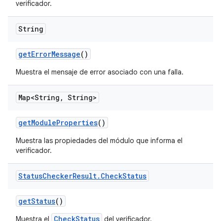
verificador.
String
get
Error
Message
()
Muestra el mensaje de error asociado con una falla.
Map<String
,
String>
get
Module
Properties
()
Muestra las propiedades del módulo que informa el
verificador.
Status
Checker
Result
.
Check
Status
get
Status
()
CheckStatus
Muestra el
del verificador.