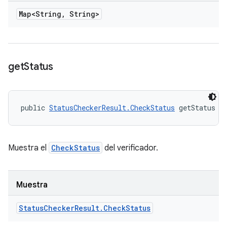
Map<String
,
String>
get
Status
public 
StatusCheckerResult.CheckStatus
 getStatus (
Muestra el
CheckStatus
del verificador.
Muestra
Status
Checker
Result
.
Check
Status