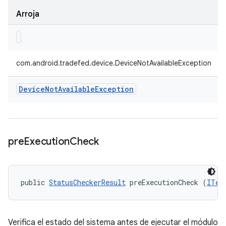
Arroja
com.android.tradefed.device.DeviceNotAvailableException
Device
Not
Available
Exception
pre
Execution
Check
public 
StatusCheckerResult
 preExecutionCheck (
ITes
Verifica el estado del sistema antes de ejecutar el módulo