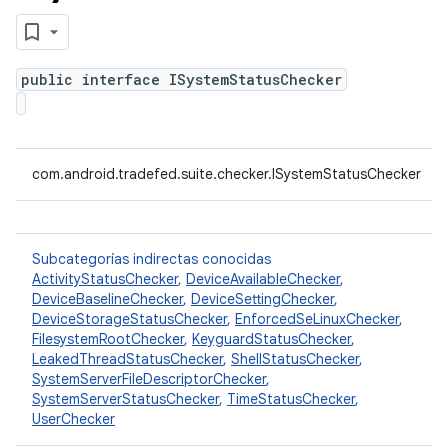
public interface ISystemStatusChecker
com.android.tradefed.suite.checker.ISystemStatusChecker
Subcategorías indirectas conocidas
ActivityStatusChecker
,
DeviceAvailableChecker
,
DeviceBaselineChecker
,
DeviceSettingChecker
,
DeviceStorageStatusChecker
,
EnforcedSeLinuxChecker
,
FilesystemRootChecker
,
KeyguardStatusChecker
,
LeakedThreadStatusChecker
,
ShellStatusChecker
,
SystemServerFileDescriptorChecker
,
SystemServerStatusChecker
,
TimeStatusChecker
,
UserChecker