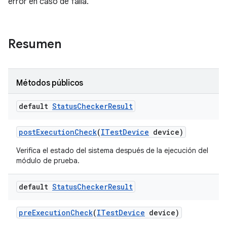
error en caso de falla.
Resumen
Métodos públicos
default
Status
Checker
Result
post
Execution
Check
(
ITest
Device
device)
Verifica el estado del sistema después de la ejecución del
módulo de prueba.
default
Status
Checker
Result
pre
Execution
Check
(
ITest
Device
device)