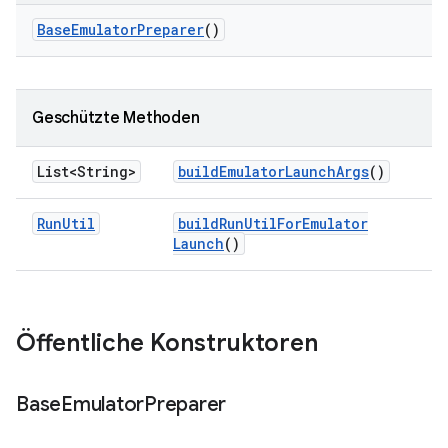
Base
Emulator
Preparer
()
Geschützte Methoden
List<String>
build
Emulator
Launch
Args
()
Run
Util
build
Run
Util
For
Emulator
Launch
()
Öffentliche Konstruktoren
Base
Emulator
Preparer