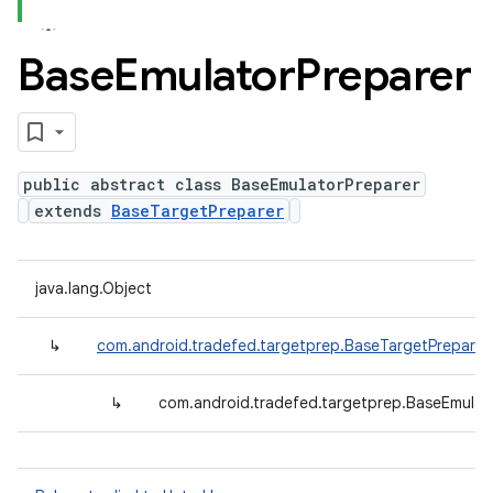
Base
Emulator
Preparer
public abstract class BaseEmulatorPreparer
extends
BaseTargetPreparer
java.lang.Object
↳
com.android.tradefed.targetprep.BaseTargetPreparer
↳
com.android.tradefed.targetprep.BaseEmulat