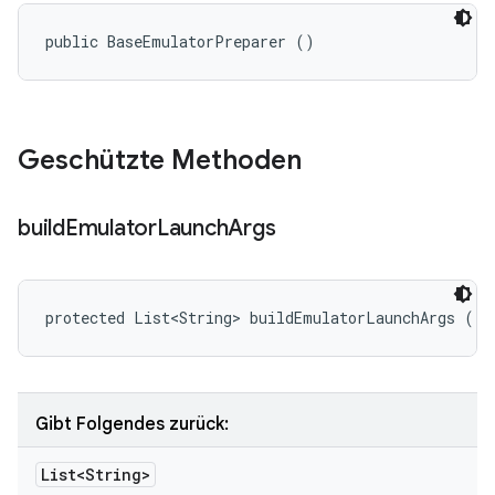
public BaseEmulatorPreparer ()
Geschützte Methoden
build
Emulator
Launch
Args
protected List<String> buildEmulatorLaunchArgs ()
Gibt Folgendes zurück:
List<String>