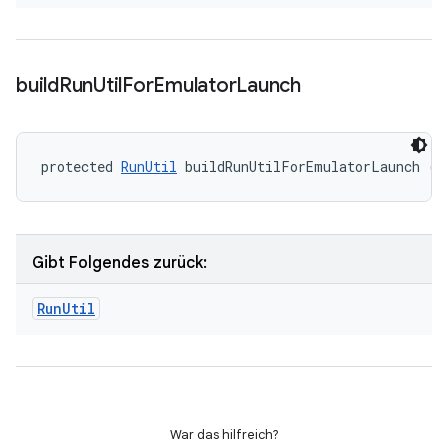
build
Run
Util
For
Emulator
Launch
protected 
RunUtil
 buildRunUtilForEmulatorLaunch ()
Gibt Folgendes zurück:
Run
Util
War das hilfreich?