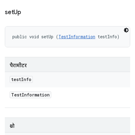
set
Up
public void setUp (
TestInformation
 testInfo)
पैरामीटर
test
Info
Test
Information
थ्रो